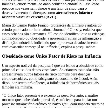
imunes e, crucialmente, ao dano celular no endotélio. Essa lesão
precoce nos vasos sanguíneos é um fator de risco para o
desenvolvimento de doenças como
aterosclerose, infarto e
acidente vascular cerebral (AVC)
.
Maria do Carmo Pinho Franco, professora da Unifesp e autora do
estudo publicado no International Journal of Obesity, enfatiza que
esses achados são alarmantes. “O estudo identificou que as crianças
com sobrepeso ou obesidade já apresentam sinais de inflamação e
disfunção endotelial, indicando que o processo de adoecimento
cardiovascular começa já na infância”, explica a pesquisadora.
Obesidade como Único Fator de Risco na Infância
Um aspecto notável da pesquisa é que ela isolou a obesidade como
principal causa dos danos vasculares. As crianças estudadas não
apresentavam outros fatores de risco comuns para doenças
cardiovasculares, como tabagismo ou consumo de álcool. Além
disso, por serem pré-púberes, a influência de hormônios sexuais
também era mínima.
“O único fator presente é o excesso de peso. Portanto, a análise
mostrou que a obesidade, por si só, é suficiente para iniciar um
processo inflamatório crônico de baixo grau, com impacto direto na