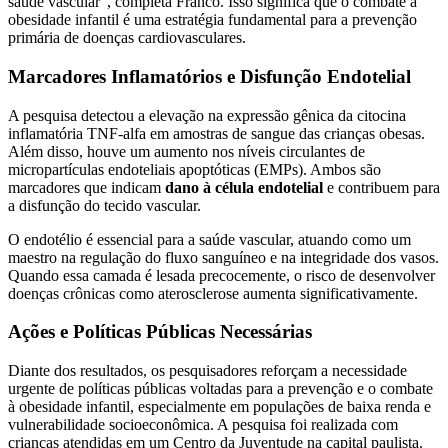
saúde vascular”, completa Franco. Isso significa que o combate à
obesidade infantil é uma estratégia fundamental para a prevenção
primária de doenças cardiovasculares.
Marcadores Inflamatórios e Disfunção Endotelial
A pesquisa detectou a elevação na expressão gênica da citocina
inflamatória TNF-alfa em amostras de sangue das crianças obesas.
Além disso, houve um aumento nos níveis circulantes de
micropartículas endoteliais apoptóticas (EMPs). Ambos são
marcadores que indicam
dano à célula endotelial
e contribuem para
a disfunção do tecido vascular.
O endotélio é essencial para a saúde vascular, atuando como um
maestro na regulação do fluxo sanguíneo e na integridade dos vasos.
Quando essa camada é lesada precocemente, o risco de desenvolver
doenças crônicas como aterosclerose aumenta significativamente.
Ações e Políticas Públicas Necessárias
Diante dos resultados, os pesquisadores reforçam a necessidade
urgente de políticas públicas voltadas para a prevenção e o combate
à obesidade infantil, especialmente em populações de baixa renda e
vulnerabilidade socioeconômica. A pesquisa foi realizada com
crianças atendidas em um Centro da Juventude na capital paulista.