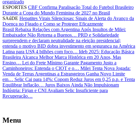
organizado
ESPORTES
CBF Confirma Paralisação Total do Futebol Brasileiro
Durante a Copa do Mundo Feminina de 2027 no Brasil
SAúDE
Hepatites Virais Silenciosas: Sinais de Alerta do Avanço da
Doença no Fígado e Como se Proteger Eficazmente
Brasil Rebaixa Relações com Argentina Após Insultos de Milei:
Embaixador Não Retorna a Buenos…
PRD e Solidariedade
surpreendem e declaram neutralidade na eleição presidencial;
entenda o motivo
BID dobra investimento em segurança na América
Latina para US$ 4 bilhões com foco…
Ideb 2025: Educação Básica
Brasileira Alcança Melhor Marca Histórica em 20 Anos, Mas
Ensino…
Lei do Frete Mínimo Garante Pagamento Justo a
Caminhoneiros: Entenda o CIOT e o…
Milei Tenta Nova Jogada:
Venda de Terras Argentinas a Estrangeiros Ganha Novo Limite
em…
Selic Cai para 14%: Copom Reduz Juros em 0,25 p.p. e Tenta
Equilibrar Inflação…
Juros Baixos Ainda Não Impulsionam
Indústria: Firjan e CNI Avaliam Selic Insuficiente para
Recuperação…
Menu