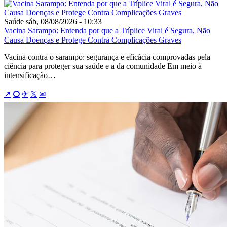
Saúde
sáb, 08/08/2026 - 10:33
Vacina Sarampo: Entenda por que a Tríplice Viral é Segura, Não
Causa Doenças e Protege Contra Complicações Graves
Vacina contra o sarampo: segurança e eficácia comprovadas pela
ciência para proteger sua saúde e a da comunidade Em meio à
intensificação…
↗
⭘
✈
𝕏
✉