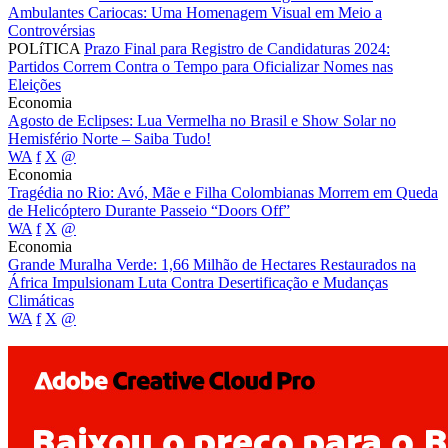
Ambulantes Cariocas: Uma Homenagem Visual em Meio a
Controvérsias
POLíTICA
Prazo Final para Registro de Candidaturas 2024:
Partidos Correm Contra o Tempo para Oficializar Nomes nas
Eleições
Economia
Agosto de Eclipses: Lua Vermelha no Brasil e Show Solar no
Hemisfério Norte – Saiba Tudo!
WA
f
X
@
Economia
Tragédia no Rio: Avó, Mãe e Filha Colombianas Morrem em Queda
de Helicóptero Durante Passeio “Doors Off”
WA
f
X
@
Economia
Grande Muralha Verde: 1,66 Milhão de Hectares Restaurados na
África Impulsionam Luta Contra Desertificação e Mudanças
Climáticas
WA
f
X
@