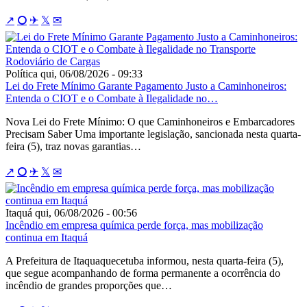
↗
⭘
✈
𝕏
✉
Política
qui, 06/08/2026 - 09:33
Lei do Frete Mínimo Garante Pagamento Justo a Caminhoneiros:
Entenda o CIOT e o Combate à Ilegalidade no…
Nova Lei do Frete Mínimo: O que Caminhoneiros e Embarcadores
Precisam Saber Uma importante legislação, sancionada nesta quarta-
feira (5), traz novas garantias…
↗
⭘
✈
𝕏
✉
Itaquá
qui, 06/08/2026 - 00:56
Incêndio em empresa química perde força, mas mobilização
continua em Itaquá
A Prefeitura de Itaquaquecetuba informou, nesta quarta-feira (5),
que segue acompanhando de forma permanente a ocorrência do
incêndio de grandes proporções que…