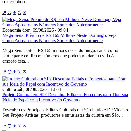
se desenhou…
↗
⭘
✈
𝕏
✉
Economia
dom, 09/08/2026 - 09:04
Mega-Sena: Prêmio de R$ 165 Milhões Neste Domingo, Veja
Como Apostar e os Números Sorteados Anteriormente
Mega-Sena sorteia R$ 165 milhões neste domingo: saiba como
participar e confira os números que podem mudar sua vida A
emoção está…
↗
⭘
✈
𝕏
✉
Cultura
sáb, 08/08/2026 - 13:03
Projeto Cultural em SP? Descubra Editais e Fomentos para Tirar sua
Ideia do Papel com Incentivo do Governo
Descubra os Principais Editais Culturais em São Paulo e Dê Vida ao
Seu Projeto Artistas, produtores e entusiastas da cultura em São…
↗
⭘
✈
𝕏
✉