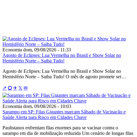
Tragédia no Rio: Avó, Mãe e Filha
Colombianas Morrem em Queda de
Helicóptero Durante Passeio “Doors
Off”
Economia
dom, 09/08/2026 - 11:33
Agosto de Eclipses: Lua Vermelha no Brasil e Show Solar no
Hemisfério Norte – Saiba Tudo!
Agosto de Eclipses: Lua Vermelha no Brasil e Show Solar no
Hemisfério Norte – Saiba Tudo! O mês de agosto promete ser…
↗
⭘
✈
𝕏
✉
Economia
dom, 09/08/2026 - 10:03
Sarampo em SP: Filas Gigantes marcam Sábado de Vacinação e
Saúde Alerta para Risco em Cidades Chave
Paulistanos enfrentam filas enormes para se vacinar contra o
sarampo em dia de mobilização reduzida Um cenário de longas filas