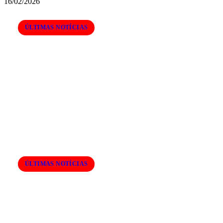
16/02/2026
ÚLTIMAS NOTÍCIAS
Agosto de Eclipses: Lua Vermelha no
Brasil e Show Solar no Hemisfério
Norte – Saiba Tudo!
ÚLTIMAS NOTÍCIAS