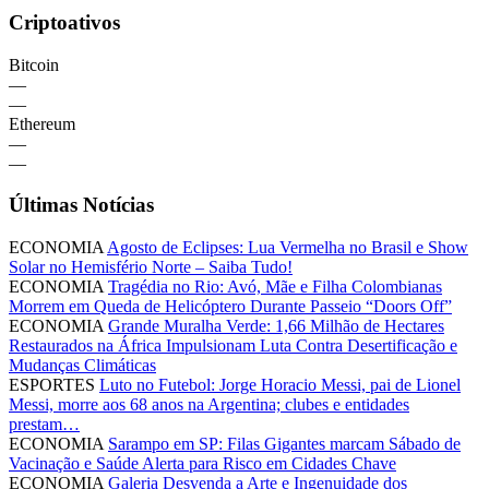
Criptoativos
Bitcoin
—
—
Ethereum
—
—
Últimas Notícias
ECONOMIA
Agosto de Eclipses: Lua Vermelha no Brasil e Show
Solar no Hemisfério Norte – Saiba Tudo!
ECONOMIA
Tragédia no Rio: Avó, Mãe e Filha Colombianas
Morrem em Queda de Helicóptero Durante Passeio “Doors Off”
ECONOMIA
Grande Muralha Verde: 1,66 Milhão de Hectares
Restaurados na África Impulsionam Luta Contra Desertificação e
Mudanças Climáticas
ESPORTES
Luto no Futebol: Jorge Horacio Messi, pai de Lionel
Messi, morre aos 68 anos na Argentina; clubes e entidades
prestam…
ECONOMIA
Sarampo em SP: Filas Gigantes marcam Sábado de
Vacinação e Saúde Alerta para Risco em Cidades Chave
ECONOMIA
Galeria Desvenda a Arte e Ingenuidade dos