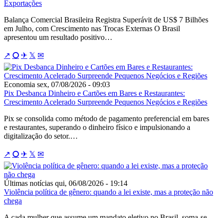
Exportações
Balança Comercial Brasileira Registra Superávit de US$ 7 Bilhões
em Julho, com Crescimento nas Trocas Externas O Brasil
apresentou um resultado positivo…
↗
⭘
✈
𝕏
✉
Economia
sex, 07/08/2026 - 09:03
Pix Desbanca Dinheiro e Cartões em Bares e Restaurantes:
Crescimento Acelerado Surpreende Pequenos Negócios e Regiões
Pix se consolida como método de pagamento preferencial em bares
e restaurantes, superando o dinheiro físico e impulsionando a
digitalização do setor.…
↗
⭘
✈
𝕏
✉
Últimas notícias
qui, 06/08/2026 - 19:14
Violência política de gênero: quando a lei existe, mas a proteção não
chega
A cada mulher que assume um mandato eletivo no Brasil, soma-se