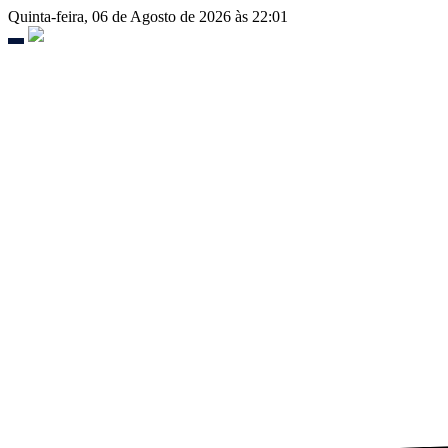
Ir
Quinta-feira, 06 de Agosto de 2026 às 22:01
para
o
SP
conteúdo
Brasil
Política
Mundo
Economia
Cultura
Cidades ▾
Arujá
Itaquaquecetuba
Guarulhos
Santa Isabel
Poá
Suzano
Guararema