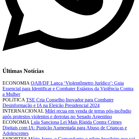
Últimas Notícias
ECONOMIA
OAB/DF Lança ‘Violentômetro Jurídico’: Guia
Essencial para Identificar e Combater Estágios da Violência Contra
a Mulher
POLíTICA
TSE Cria Conselho Inovador para Combater
Desinformação e IA na Eleição Presidencial 2024
INTERNACIONAL
Milei recua em venda de terras pós-incêndio
após protestos violentos e derrotas no Senado Argentino
ECONOMIA
Lula Sanciona Lei Mais Rígida Contra Crimes
Digitais com IA: Punição Aumentada para Abuso de Crianças e
Adolescentes
ESPORTES
Mário Jorge, o Comandante: o piloto brasileiro que vai