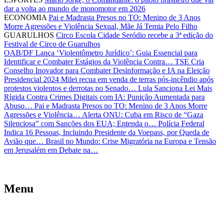
dar a volta ao mundo de monomotor em 2026
ECONOMIA
Pai e Madrasta Presos no TO: Menino de 3 Anos
Morre Agressões e Violência Sexual, Mãe Já Temia Pelo Filho
GUARULHOS
Circo Escola Cidade Seródio recebe a 3ª edição do
Festival de Circo de Guarulhos
OAB/DF Lança ‘Violentômetro Jurídico’: Guia Essencial para
Identificar e Combater Estágios da Violência Contra…
TSE Cria
Conselho Inovador para Combater Desinformação e IA na Eleição
Presidencial 2024
Milei recua em venda de terras pós-incêndio após
protestos violentos e derrotas no Senado…
Lula Sanciona Lei Mais
Rígida Contra Crimes Digitais com IA: Punição Aumentada para
Abuso…
Pai e Madrasta Presos no TO: Menino de 3 Anos Morre
Agressões e Violência…
Alerta ONU: Cuba em Risco de “Gaza
Silenciosa” com Sanções dos EUA; Entenda o…
Polícia Federal
Indica 16 Pessoas, Incluindo Presidente da Voepass, por Queda de
Avião que…
Brasil no Mundo: Crise Migratória na Europa e Tensão
em Jerusalém em Debate na…
Menu