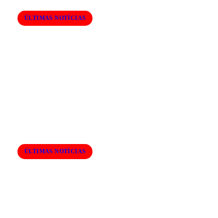
ÚLTIMAS NOTÍCIAS
GCM de Ferraz aposta na ampliação
do efetivo no combate à perturbação
de sossego
ÚLTIMAS NOTÍCIAS
CIMF FLAGRA DESCARTE