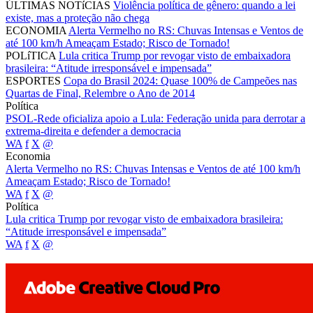
ÚLTIMAS NOTíCIAS
Violência política de gênero: quando a lei
existe, mas a proteção não chega
ECONOMIA
Alerta Vermelho no RS: Chuvas Intensas e Ventos de
até 100 km/h Ameaçam Estado; Risco de Tornado!
POLíTICA
Lula critica Trump por revogar visto de embaixadora
brasileira: “Atitude irresponsável e impensada”
ESPORTES
Copa do Brasil 2024: Quase 100% de Campeões nas
Quartas de Final, Relembre o Ano de 2014
Política
PSOL-Rede oficializa apoio a Lula: Federação unida para derrotar a
extrema-direita e defender a democracia
WA
f
X
@
Economia
Alerta Vermelho no RS: Chuvas Intensas e Ventos de até 100 km/h
Ameaçam Estado; Risco de Tornado!
WA
f
X
@
Política
Lula critica Trump por revogar visto de embaixadora brasileira:
“Atitude irresponsável e impensada”
WA
f
X
@