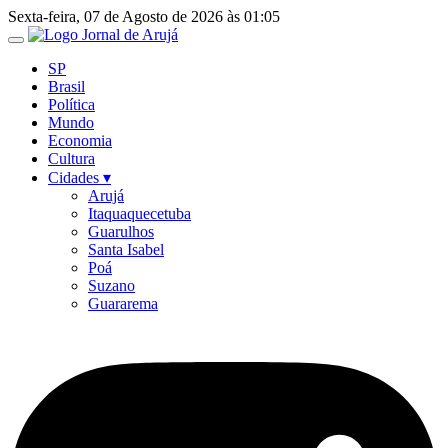
Ir
Sexta-feira, 07 de Agosto de 2026 às 01:05
para
o
SP
conteúdo
Brasil
Política
Mundo
Economia
Cultura
Cidades ▾
Arujá
Itaquaquecetuba
Guarulhos
Santa Isabel
Poá
Suzano
Guararema