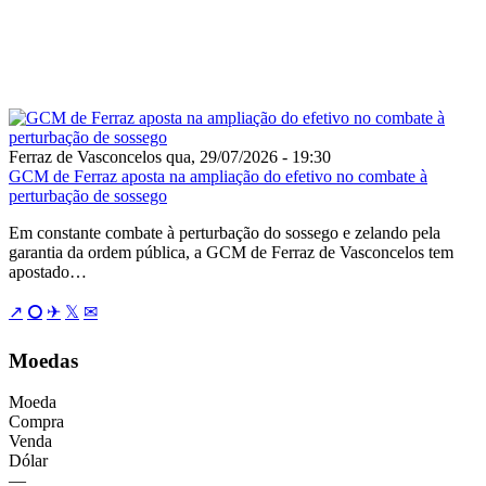
IRREGULAR DE RESÍDUOS E
GCM AUTUA INFRATOR EM
FERRAZ DE VASCONCELOS
Ferraz de Vasconcelos
qua, 29/07/2026 - 19:30
GCM de Ferraz aposta na ampliação do efetivo no combate à
perturbação de sossego
Em constante combate à perturbação do sossego e zelando pela
garantia da ordem pública, a GCM de Ferraz de Vasconcelos tem
apostado…
↗
⭘
✈
𝕏
✉
Moedas
Moeda
Compra
Venda
Dólar
—