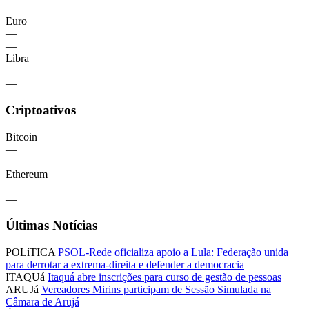
—
Euro
—
—
Libra
—
—
Criptoativos
Bitcoin
—
—
Ethereum
—
—
Últimas Notícias
POLíTICA
PSOL-Rede oficializa apoio a Lula: Federação unida
para derrotar a extrema-direita e defender a democracia
ITAQUá
Itaquá abre inscrições para curso de gestão de pessoas
ARUJá
Vereadores Mirins participam de Sessão Simulada na
Câmara de Arujá