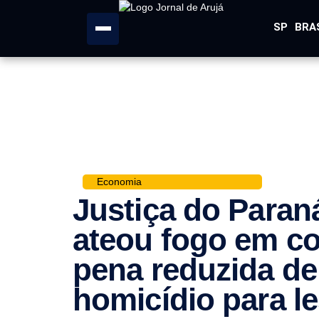
SP
BRA
Economia
Justiça do Para
ateou fogo em c
pena reduzida de 
homicídio para l