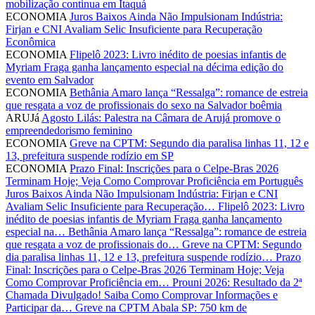
mobilização continua em Itaquá
ECONOMIA
Juros Baixos Ainda Não Impulsionam Indústria:
Firjan e CNI Avaliam Selic Insuficiente para Recuperação
Econômica
ECONOMIA
Flipelô 2023: Livro inédito de poesias infantis de
Myriam Fraga ganha lançamento especial na décima edição do
evento em Salvador
ECONOMIA
Bethânia Amaro lança “Ressalga”: romance de estreia
que resgata a voz de profissionais do sexo na Salvador boêmia
ARUJá
Agosto Lilás: Palestra na Câmara de Arujá promove o
empreendedorismo feminino
ECONOMIA
Greve na CPTM: Segundo dia paralisa linhas 11, 12 e
13, prefeitura suspende rodízio em SP
ECONOMIA
Prazo Final: Inscrições para o Celpe-Bras 2026
Terminam Hoje; Veja Como Comprovar Proficiência em Português
Juros Baixos Ainda Não Impulsionam Indústria: Firjan e CNI
Avaliam Selic Insuficiente para Recuperação…
Flipelô 2023: Livro
inédito de poesias infantis de Myriam Fraga ganha lançamento
especial na…
Bethânia Amaro lança “Ressalga”: romance de estreia
que resgata a voz de profissionais do…
Greve na CPTM: Segundo
dia paralisa linhas 11, 12 e 13, prefeitura suspende rodízio…
Prazo
Final: Inscrições para o Celpe-Bras 2026 Terminam Hoje; Veja
Como Comprovar Proficiência em…
Prouni 2026: Resultado da 2ª
Chamada Divulgado! Saiba Como Comprovar Informações e
Participar da…
Greve na CPTM Abala SP: 750 km de