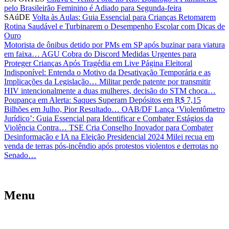
pelo Brasileirão Feminino é Adiado para Segunda-feira
SAúDE
Volta às Aulas: Guia Essencial para Crianças Retomarem
Rotina Saudável e Turbinarem o Desempenho Escolar com Dicas de
Ouro
Motorista de ônibus detido por PMs em SP após buzinar para viatura
em faixa…
AGU Cobra do Discord Medidas Urgentes para
Proteger Crianças Após Tragédia em Live
Página Eleitoral
Indisponível: Entenda o Motivo da Desativação Temporária e as
Implicações da Legislação…
Militar perde patente por transmitir
HIV intencionalmente a duas mulheres, decisão do STM choca…
Poupança em Alerta: Saques Superam Depósitos em R$ 7,15
Bilhões em Julho, Pior Resultado…
OAB/DF Lança ‘Violentômetro
Jurídico’: Guia Essencial para Identificar e Combater Estágios da
Violência Contra…
TSE Cria Conselho Inovador para Combater
Desinformação e IA na Eleição Presidencial 2024
Milei recua em
venda de terras pós-incêndio após protestos violentos e derrotas no
Senado…
Menu