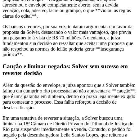
apresentou o envelope completamente aberto, sem a devida
vedação, cola, adesivo, lacre ou grampo, o que **violou as regras
claras do edital**.
Os bancos credores, por sua vez, tentaram argumentar em favor da
proposta da Solver, destacando o valor mais vantajoso, que previa
um pagamento à vista de R$ 70 milhões. No entanto, a juíza
fundamentou sua decisão ao ressaltar que aceitar uma proposta que
não respeitou as normas do leilão poderia gerar **insegurança
jurídica**.
Caução e liminar negadas: Solver sem sucesso em
reverter decisão
Além da questão do envelope, a juíza apontou que a Solver também
falhou em cumprir o rito processual ao não apresentar a **caução**,
que é uma garantia em dinheiro, dentro do prazo legalmente exigido
para contestar o processo. Essa falha reforçou a decisão de
desclassificação.
Em uma tentativa de reverter a situação, a Solver buscou uma
liminar na 18ª Câmara de Direito Privado do Tribunal de Justiça do
Rio para suspender imediatamente a venda. Contudo, o pedido foi
negado pela desembargadora Leila Santos Lopes, que reiterou a