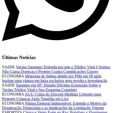
Últimas Notícias
SAúDE
Vacina Sarampo: Entenda por que a Tríplice Viral é Segura,
Não Causa Doenças e Protege Contra Complicações Graves
ECONOMIA
Motorista de ônibus detido por PMs em SP após
buzinar para viatura em faixa exclusiva gera revolta e investigação
SAúDE
Sarampo em SP: Tirando Dúvidas Essenciais Sobre a
Vacina Tríplice Viral e Seu Esquema Completo
ECONOMIA
AGU Cobra do Discord Medidas Urgentes para
Proteger Crianças Após Tragédia em Live
ECONOMIA
Página Eleitoral Indisponível: Entenda o Motivo da
Desativação Temporária e as Implicações da Legislação Vigente
ESPORTES
Chuva e Vento Forte no Rio: Botafogo x Fluminense