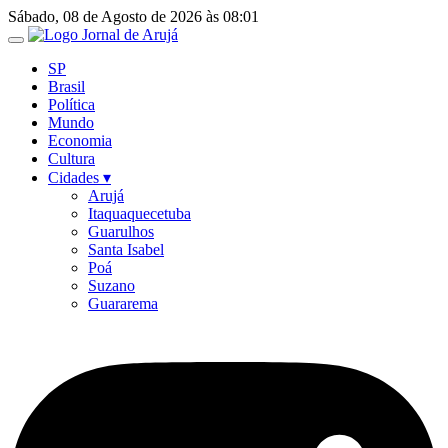
Ir
Sábado, 08 de Agosto de 2026 às 08:01
para
o
SP
conteúdo
Brasil
Política
Mundo
Economia
Cultura
Cidades ▾
Arujá
Itaquaquecetuba
Guarulhos
Santa Isabel
Poá
Suzano
Guararema