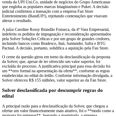
venda da UPI Uni.Co, unidade de negócios do Grupo Americanas
que engloba as populares marcas Imaginarium e Puket. A decisão
judicial confirmou a transação com a empresa Fan Store
Entretenimento (BandUP!), rejeitando contestações que visavam
alterar o resultado.
A juíza Caroline Rossy Brandão Fonseca, da 4ª Vara Empresarial,
indeferiu os pedidos de impugnação e reconsideração apresentados
pela Solver Soluções Críticas e por um grupo de grandes credores,
incluindo bancos como Bradesco, Itaú, Santander, Safra e BTG
Pactual. A decisão, portanto, solidifica a aquisição pela Fan Store.
O cerne da questão girou em torno da desclassificação da proposta
da Solver, que, apesar de ter oferecido um valor superior, foi
excluída do processo. A justificativa principal para essa decisão foi
um **erro formal na apresentação da oferta**, conforme as regras
estabelecidas no edital do leilão. Conforme informação divulgada, a
Solver ofereceu R$ 155 milhões, valor superior ao da Fan Store.
Solver desclassificada por descumprir regras do
edital
A principal razão para a desclassificação da Solver, que chegou a
ofertar um valor financeiramente mais atrativo, foi o **modo como a
proposta foi entregue**. Segundo a magistrada, a empresa