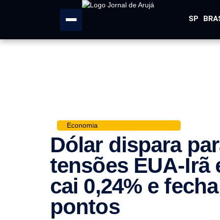
SP
BRA
Economia
Dólar dispara pa
tensões EUA-Irã 
cai 0,24% e fecha
pontos