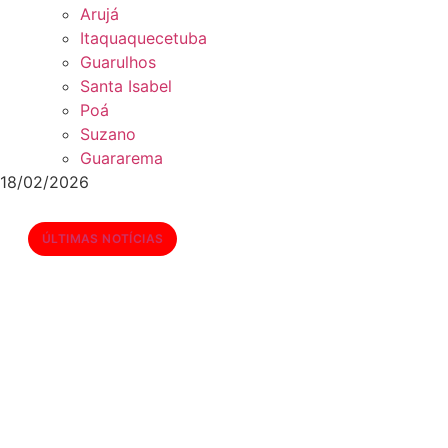
Arujá
Itaquaquecetuba
Guarulhos
Santa Isabel
Poá
Suzano
Guararema
18/02/2026
ÚLTIMAS NOTÍCIAS
STF Libera Isenção de Impostos
para Compra de Carros por
Pessoas com Deficiência e Autismo
em Decisão Histórica