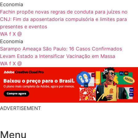
Economia
Fachin propõe novas regras de conduta para juízes no
CNJ: Fim da aposentadoria compulsória e limites para
presentes e eventos
WA
f
X
@
Economia
Sarampo Ameaça São Paulo: 16 Casos Confirmados
Levam Estado a Intensificar Vacinação em Massa
WA
f
X
@
ADVERTISEMENT
Menu