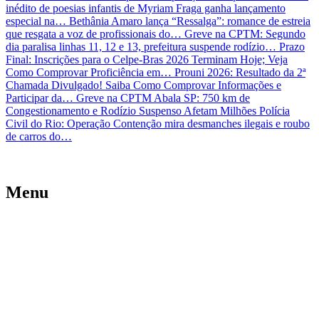
inédito de poesias infantis de Myriam Fraga ganha lançamento
especial na…
Bethânia Amaro lança “Ressalga”: romance de estreia
que resgata a voz de profissionais do…
Greve na CPTM: Segundo
dia paralisa linhas 11, 12 e 13, prefeitura suspende rodízio…
Prazo
Final: Inscrições para o Celpe-Bras 2026 Terminam Hoje; Veja
Como Comprovar Proficiência em…
Prouni 2026: Resultado da 2ª
Chamada Divulgado! Saiba Como Comprovar Informações e
Participar da…
Greve na CPTM Abala SP: 750 km de
Congestionamento e Rodízio Suspenso Afetam Milhões
Polícia
Civil do Rio: Operação Contenção mira desmanches ilegais e roubo
de carros do…
Menu