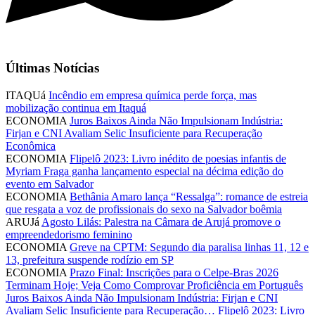
Últimas Notícias
ITAQUá
Incêndio em empresa química perde força, mas
mobilização continua em Itaquá
ECONOMIA
Juros Baixos Ainda Não Impulsionam Indústria:
Firjan e CNI Avaliam Selic Insuficiente para Recuperação
Econômica
ECONOMIA
Flipelô 2023: Livro inédito de poesias infantis de
Myriam Fraga ganha lançamento especial na décima edição do
evento em Salvador
ECONOMIA
Bethânia Amaro lança “Ressalga”: romance de estreia
que resgata a voz de profissionais do sexo na Salvador boêmia
ARUJá
Agosto Lilás: Palestra na Câmara de Arujá promove o
empreendedorismo feminino
ECONOMIA
Greve na CPTM: Segundo dia paralisa linhas 11, 12 e
13, prefeitura suspende rodízio em SP
ECONOMIA
Prazo Final: Inscrições para o Celpe-Bras 2026
Terminam Hoje; Veja Como Comprovar Proficiência em Português
Juros Baixos Ainda Não Impulsionam Indústria: Firjan e CNI
Avaliam Selic Insuficiente para Recuperação…
Flipelô 2023: Livro