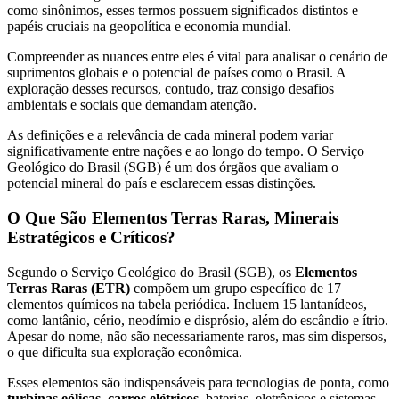
como sinônimos, esses termos possuem significados distintos e
papéis cruciais na geopolítica e economia mundial.
Compreender as nuances entre eles é vital para analisar o cenário de
suprimentos globais e o potencial de países como o Brasil. A
exploração desses recursos, contudo, traz consigo desafios
ambientais e sociais que demandam atenção.
As definições e a relevância de cada mineral podem variar
significativamente entre nações e ao longo do tempo. O Serviço
Geológico do Brasil (SGB) é um dos órgãos que avaliam o
potencial mineral do país e esclarecem essas distinções.
O Que São Elementos Terras Raras, Minerais
Estratégicos e Críticos?
Segundo o Serviço Geológico do Brasil (SGB), os
Elementos
Terras Raras (ETR)
compõem um grupo específico de 17
elementos químicos na tabela periódica. Incluem 15 lantanídeos,
como lantânio, cério, neodímio e disprósio, além do escândio e ítrio.
Apesar do nome, não são necessariamente raros, mas sim dispersos,
o que dificulta sua exploração econômica.
Esses elementos são indispensáveis para tecnologias de ponta, como
turbinas eólicas
,
carros elétricos
, baterias, eletrônicos e sistemas