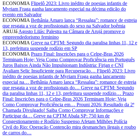
ECONOMIA
Flipelô 2023: Livro inédito de poesias infantis de
Myriam Fraga ganha lançamento especial na décima edição do
evento em Salvador
ECONOMIA
Bethânia Amaro lança “Ressalga”: romance de estreia
que resgata a voz de profissionais do sexo na Salvador boêmia
ARUJá
Agosto Lilás: Palestra na Câmara de Arujá promove o
empreendedorismo feminino
ECONOMIA
Greve na CPTM: Segundo dia paralisa linhas 11, 12 e
13, prefeitura suspende rodízio em SP
ECONOMIA
Prazo Final: Inscrições para o Celpe-Bras 2026
Terminam Hoje; Veja Como Comprovar Proficiência em Português
Juros Baixos Ainda Não Impulsionam Indústria: Firjan e CNI
Avaliam Selic Insuficiente para Recuperação…
Flipelô 2023: Livro
inédito de poesias infantis de Myriam Fraga ganha lançamento
especial na…
Bethânia Amaro lança “Ressalga”: romance de estreia
que resgata a voz de profissionais do…
Greve na CPTM: Segundo
dia paralisa linhas 11, 12 e 13, prefeitura suspende rodízio…
Prazo
Final: Inscrições para o Celpe-Bras 2026 Terminam Hoje; Veja
Como Comprovar Proficiência em…
Prouni 2026: Resultado da 2ª
Chamada Divulgado! Saiba Como Comprovar Informações e
Participar da…
Greve na CPTM Abala SP: 750 km de
Congestionamento e Rodízio Suspenso Afetam Milhões
Polícia
Civil do Rio: Operação Contenção mira desmanches ilegais e roubo
de carros do…