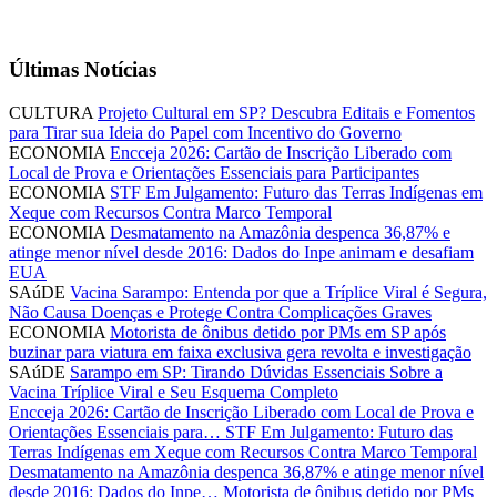
Últimas Notícias
CULTURA
Projeto Cultural em SP? Descubra Editais e Fomentos
para Tirar sua Ideia do Papel com Incentivo do Governo
ECONOMIA
Encceja 2026: Cartão de Inscrição Liberado com
Local de Prova e Orientações Essenciais para Participantes
ECONOMIA
STF Em Julgamento: Futuro das Terras Indígenas em
Xeque com Recursos Contra Marco Temporal
ECONOMIA
Desmatamento na Amazônia despenca 36,87% e
atinge menor nível desde 2016: Dados do Inpe animam e desafiam
EUA
SAúDE
Vacina Sarampo: Entenda por que a Tríplice Viral é Segura,
Não Causa Doenças e Protege Contra Complicações Graves
ECONOMIA
Motorista de ônibus detido por PMs em SP após
buzinar para viatura em faixa exclusiva gera revolta e investigação
SAúDE
Sarampo em SP: Tirando Dúvidas Essenciais Sobre a
Vacina Tríplice Viral e Seu Esquema Completo
Encceja 2026: Cartão de Inscrição Liberado com Local de Prova e
Orientações Essenciais para…
STF Em Julgamento: Futuro das
Terras Indígenas em Xeque com Recursos Contra Marco Temporal
Desmatamento na Amazônia despenca 36,87% e atinge menor nível
desde 2016: Dados do Inpe…
Motorista de ônibus detido por PMs