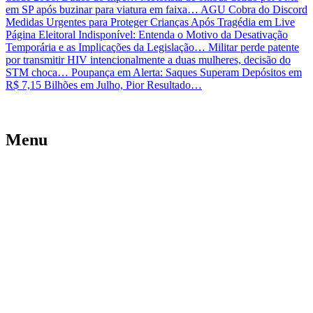
em SP após buzinar para viatura em faixa…
AGU Cobra do Discord
Medidas Urgentes para Proteger Crianças Após Tragédia em Live
Página Eleitoral Indisponível: Entenda o Motivo da Desativação
Temporária e as Implicações da Legislação…
Militar perde patente
por transmitir HIV intencionalmente a duas mulheres, decisão do
STM choca…
Poupança em Alerta: Saques Superam Depósitos em
R$ 7,15 Bilhões em Julho, Pior Resultado…
Menu