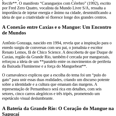
Recife**. O manifesto “Caranguejos com Cérebro” (1992), escrito
por Fred Zero Quatro, vocalista da Mundo Livre S/A, ressalta a
importância de injetar energia e ânimo na cidade, desmistificando a
ideia de que a criatividade só floresce longe dos grandes centros.
A Conexão entre Caxias e o Mangue: Um Encontro
de Mundos
Antônio Gonzaga, nascido em 1994, revela que a inspiração para o
enredo surgiu de conversas com seu pai, o jornalista e escritor
Renato Lemos, fã de Chico Science. A descoberta de que Duque de
Caxias, região da Grande Rio, também é cercada por manguezais,
reforçou a ideia de um **paralelo entre os movimentos de periferia
da Baixada Fluminense e a força do Manguebeat**.
O carnavalesco explicou que a escolha do tema foi um “pulo do
gato” para unir essas duas realidades, criando um discurso potente
sobre a identidade e a cultura que emanam das margens. A
representação de Pernambuco será rica em detalhes, com seis
setores, cinco carros alegóricos e três tripés, prometendo um
espetáculo visual deslumbrante.
A Bateria da Grande Rio: O Coração do Mangue na
Sapucaí