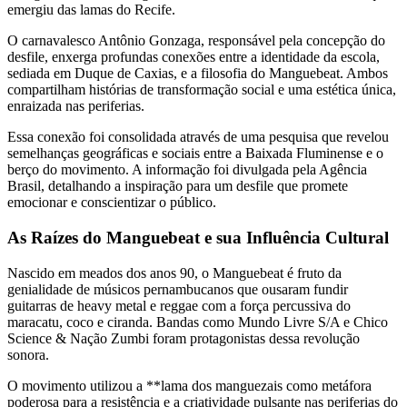
emergiu das lamas do Recife.
O carnavalesco Antônio Gonzaga, responsável pela concepção do
desfile, enxerga profundas conexões entre a identidade da escola,
sediada em Duque de Caxias, e a filosofia do Manguebeat. Ambos
compartilham histórias de transformação social e uma estética única,
enraizada nas periferias.
Essa conexão foi consolidada através de uma pesquisa que revelou
semelhanças geográficas e sociais entre a Baixada Fluminense e o
berço do movimento. A informação foi divulgada pela Agência
Brasil, detalhando a inspiração para um desfile que promete
emocionar e conscientizar o público.
As Raízes do Manguebeat e sua Influência Cultural
Nascido em meados dos anos 90, o Manguebeat é fruto da
genialidade de músicos pernambucanos que ousaram fundir
guitarras de heavy metal e reggae com a força percussiva do
maracatu, coco e ciranda. Bandas como Mundo Livre S/A e Chico
Science & Nação Zumbi foram protagonistas dessa revolução
sonora.
O movimento utilizou a **lama dos manguezais como metáfora
poderosa para a resistência e a criatividade pulsante nas periferias do