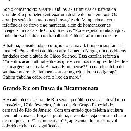
Sob o comando do Mestre Fafá, os 270 ritmistas da bateria da
Grande Rio prometem entregar um desfile de pura energia. Os
arranjos serão inspirados nas inovações do Manguebeat, com
referências ao frevo e ao maracatu, além de homenagear as
“viagens” musicais de Chico Science. “Pode esperar muita alegria,
muita bossa inspirada no trabalho de Chico”, afirmou o mestre.
A bateria, considerada o coração do carnaval, trará em sua fantasia
uma referência direta ao bloco afro Lamento Negro, um dos blocos
fundados com a ajuda de Chico Science. Essa escolha reforça a
**identificação cultural entre os que vivem nos mangues de Recife e
nas margens sociais da Baixada Fluminense**, ecoando a letra do
samba-enredo: “Eu também sou caranguejo à beira do igarapé,
Gabiru trabalha cedo, cata o lixo da maré.”.
Grande Rio em Busca do Bicampeonato
A Acadêmicos do Grande Rio será a penúltima escola a desfilar na
terça-feira, 17 de fevereiro, último dia do Grupo Especial do
carnaval do Rio de Janeiro. Com um enredo que celebra a cultura
pernambucana e a força da periferia, a escola chega com a ambição
de conquistar o **bicampeonato**, apresentando um carnaval
colorido e cheio de significado.