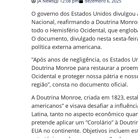
JA News
12:08 pm
dezembro 6, 2025
O governo dos Estados Unidos divulgou 
Nacional, reafirmando a Doutrina Monro
todo o Hemisfério Ocidental, que engloba
O documento, divulgado nesta sexta-feira 
política externa americana.
“Após anos de negligência, os Estados U
Doutrina Monroe para restaurar a proem
Ocidental e proteger nossa pátria e nos
região”, consta no documento oficial.
A Doutrina Monroe, criada em 1823, esta
americanos” e visava desafiar a influênc
Latina, tanto no aspecto econômico quan
pretende aplicar um “Corolário” à Doutr
EUA no continente. Objetivos incluem es