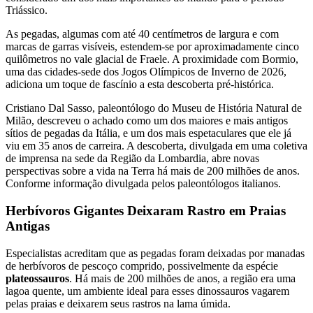
Triássico.
As pegadas, algumas com até 40 centímetros de largura e com
marcas de garras visíveis, estendem-se por aproximadamente cinco
quilômetros no vale glacial de Fraele. A proximidade com Bormio,
uma das cidades-sede dos Jogos Olímpicos de Inverno de 2026,
adiciona um toque de fascínio a esta descoberta pré-histórica.
Cristiano Dal Sasso, paleontólogo do Museu de História Natural de
Milão, descreveu o achado como um dos maiores e mais antigos
sítios de pegadas da Itália, e um dos mais espetaculares que ele já
viu em 35 anos de carreira. A descoberta, divulgada em uma coletiva
de imprensa na sede da Região da Lombardia, abre novas
perspectivas sobre a vida na Terra há mais de 200 milhões de anos.
Conforme informação divulgada pelos paleontólogos italianos.
Herbívoros Gigantes Deixaram Rastro em Praias
Antigas
Especialistas acreditam que as pegadas foram deixadas por manadas
de herbívoros de pescoço comprido, possivelmente da espécie
plateossauros
. Há mais de 200 milhões de anos, a região era uma
lagoa quente, um ambiente ideal para esses dinossauros vagarem
pelas praias e deixarem seus rastros na lama úmida.