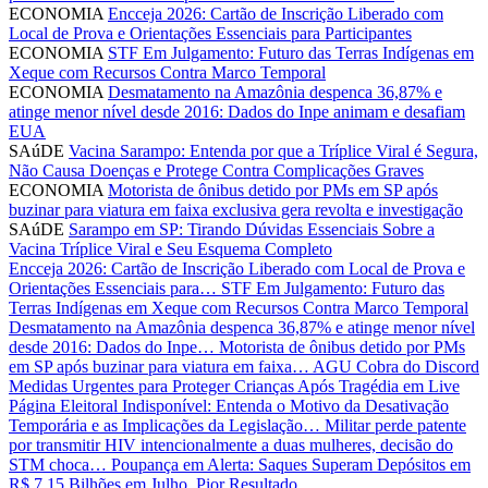
ECONOMIA
Encceja 2026: Cartão de Inscrição Liberado com
Local de Prova e Orientações Essenciais para Participantes
ECONOMIA
STF Em Julgamento: Futuro das Terras Indígenas em
Xeque com Recursos Contra Marco Temporal
ECONOMIA
Desmatamento na Amazônia despenca 36,87% e
atinge menor nível desde 2016: Dados do Inpe animam e desafiam
EUA
SAúDE
Vacina Sarampo: Entenda por que a Tríplice Viral é Segura,
Não Causa Doenças e Protege Contra Complicações Graves
ECONOMIA
Motorista de ônibus detido por PMs em SP após
buzinar para viatura em faixa exclusiva gera revolta e investigação
SAúDE
Sarampo em SP: Tirando Dúvidas Essenciais Sobre a
Vacina Tríplice Viral e Seu Esquema Completo
Encceja 2026: Cartão de Inscrição Liberado com Local de Prova e
Orientações Essenciais para…
STF Em Julgamento: Futuro das
Terras Indígenas em Xeque com Recursos Contra Marco Temporal
Desmatamento na Amazônia despenca 36,87% e atinge menor nível
desde 2016: Dados do Inpe…
Motorista de ônibus detido por PMs
em SP após buzinar para viatura em faixa…
AGU Cobra do Discord
Medidas Urgentes para Proteger Crianças Após Tragédia em Live
Página Eleitoral Indisponível: Entenda o Motivo da Desativação
Temporária e as Implicações da Legislação…
Militar perde patente
por transmitir HIV intencionalmente a duas mulheres, decisão do
STM choca…
Poupança em Alerta: Saques Superam Depósitos em
R$ 7,15 Bilhões em Julho, Pior Resultado…