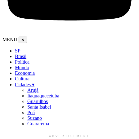
MENU
✕
SP
Brasil
Política
Mundo
Economia
Cultura
Cidades ▾
Arujá
Itaquaquecetuba
Guarulhos
Santa Isabel
Poá
Suzano
Guararema
ADVERTISEMENT