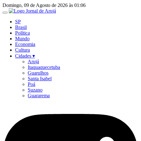
Ir
Domingo, 09 de Agosto de 2026 às 01:06
para
o
SP
conteúdo
Brasil
Política
Mundo
Economia
Cultura
Cidades ▾
Arujá
Itaquaquecetuba
Guarulhos
Santa Isabel
Poá
Suzano
Guararema