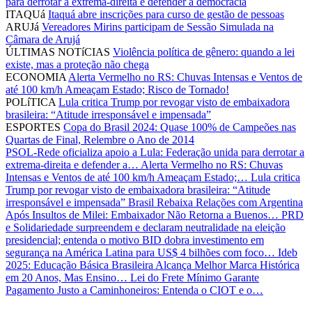
para derrotar a extrema-direita e defender a democracia
ITAQUá
Itaquá abre inscrições para curso de gestão de pessoas
ARUJá
Vereadores Mirins participam de Sessão Simulada na
Câmara de Arujá
ÚLTIMAS NOTíCIAS
Violência política de gênero: quando a lei
existe, mas a proteção não chega
ECONOMIA
Alerta Vermelho no RS: Chuvas Intensas e Ventos de
até 100 km/h Ameaçam Estado; Risco de Tornado!
POLíTICA
Lula critica Trump por revogar visto de embaixadora
brasileira: “Atitude irresponsável e impensada”
ESPORTES
Copa do Brasil 2024: Quase 100% de Campeões nas
Quartas de Final, Relembre o Ano de 2014
PSOL-Rede oficializa apoio a Lula: Federação unida para derrotar a
extrema-direita e defender a…
Alerta Vermelho no RS: Chuvas
Intensas e Ventos de até 100 km/h Ameaçam Estado;…
Lula critica
Trump por revogar visto de embaixadora brasileira: “Atitude
irresponsável e impensada”
Brasil Rebaixa Relações com Argentina
Após Insultos de Milei: Embaixador Não Retorna a Buenos…
PRD
e Solidariedade surpreendem e declaram neutralidade na eleição
presidencial; entenda o motivo
BID dobra investimento em
segurança na América Latina para US$ 4 bilhões com foco…
Ideb
2025: Educação Básica Brasileira Alcança Melhor Marca Histórica
em 20 Anos, Mas Ensino…
Lei do Frete Mínimo Garante
Pagamento Justo a Caminhoneiros: Entenda o CIOT e o…