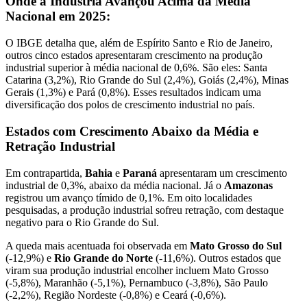
Onde a Indústria Avançou Acima da Média
Nacional em 2025:
O IBGE detalha que, além de Espírito Santo e Rio de Janeiro,
outros cinco estados apresentaram crescimento na produção
industrial superior à média nacional de 0,6%. São eles: Santa
Catarina (3,2%), Rio Grande do Sul (2,4%), Goiás (2,4%), Minas
Gerais (1,3%) e Pará (0,8%). Esses resultados indicam uma
diversificação dos polos de crescimento industrial no país.
Estados com Crescimento Abaixo da Média e
Retração Industrial
Em contrapartida,
Bahia
e
Paraná
apresentaram um crescimento
industrial de 0,3%, abaixo da média nacional. Já o
Amazonas
registrou um avanço tímido de 0,1%. Em oito localidades
pesquisadas, a produção industrial sofreu retração, com destaque
negativo para o Rio Grande do Sul.
A queda mais acentuada foi observada em
Mato Grosso do Sul
(-12,9%) e
Rio Grande do Norte
(-11,6%). Outros estados que
viram sua produção industrial encolher incluem Mato Grosso
(-5,8%), Maranhão (-5,1%), Pernambuco (-3,8%), São Paulo
(-2,2%), Região Nordeste (-0,8%) e Ceará (-0,6%).