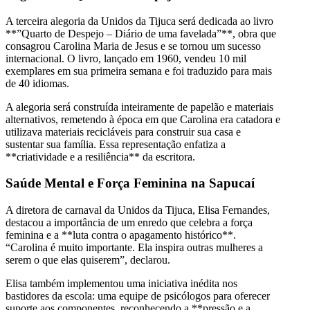
A terceira alegoria da Unidos da Tijuca será dedicada ao livro
**”Quarto de Despejo – Diário de uma favelada”**, obra que
consagrou Carolina Maria de Jesus e se tornou um sucesso
internacional. O livro, lançado em 1960, vendeu 10 mil
exemplares em sua primeira semana e foi traduzido para mais
de 40 idiomas.
A alegoria será construída inteiramente de papelão e materiais
alternativos, remetendo à época em que Carolina era catadora e
utilizava materiais recicláveis para construir sua casa e
sustentar sua família. Essa representação enfatiza a
**criatividade e a resiliência** da escritora.
Saúde Mental e Força Feminina na Sapucaí
A diretora de carnaval da Unidos da Tijuca, Elisa Fernandes,
destacou a importância de um enredo que celebra a força
feminina e a **luta contra o apagamento histórico**.
“Carolina é muito importante. Ela inspira outras mulheres a
serem o que elas quiserem”, declarou.
Elisa também implementou uma iniciativa inédita nos
bastidores da escola: uma equipe de psicólogos para oferecer
suporte aos componentes, reconhecendo a **pressão e a