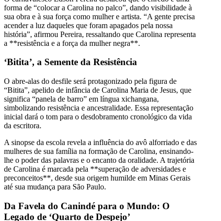
forma de “colocar a Carolina no palco”, dando visibilidade à
sua obra e à sua força como mulher e artista. “A gente precisa
acender a luz daqueles que foram apagados pela nossa
história”, afirmou Pereira, ressaltando que Carolina representa
a **resistência e a força da mulher negra**.
‘Bitita’, a Semente da Resistência
O abre-alas do desfile será protagonizado pela figura de
“Bitita”, apelido de infância de Carolina Maria de Jesus, que
significa “panela de barro” em língua xichangana,
simbolizando resistência e ancestralidade. Essa representação
inicial dará o tom para o desdobramento cronológico da vida
da escritora.
A sinopse da escola revela a influência do avô alforriado e das
mulheres de sua família na formação de Carolina, ensinando-
lhe o poder das palavras e o encanto da oralidade. A trajetória
de Carolina é marcada pela **superação de adversidades e
preconceitos**, desde sua origem humilde em Minas Gerais
até sua mudança para São Paulo.
Da Favela do Canindé para o Mundo: O
Legado de ‘Quarto de Despejo’