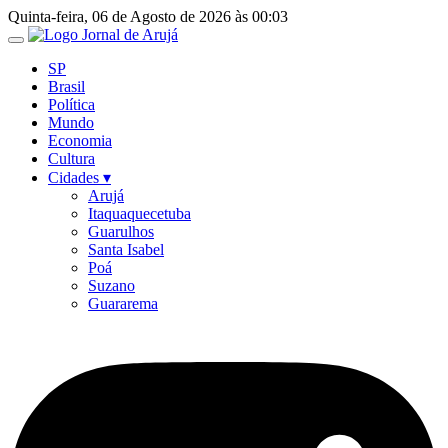
Ir
Quinta-feira, 06 de Agosto de 2026 às 00:03
para
o
SP
conteúdo
Brasil
Política
Mundo
Economia
Cultura
Cidades ▾
Arujá
Itaquaquecetuba
Guarulhos
Santa Isabel
Poá
Suzano
Guararema