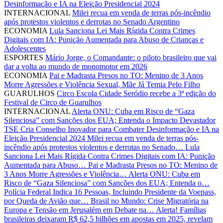
Desinformação e IA na Eleição Presidencial 2024
INTERNACIONAL
Milei recua em venda de terras pós-incêndio
após protestos violentos e derrotas no Senado Argentino
ECONOMIA
Lula Sanciona Lei Mais Rígida Contra Crimes
Digitais com IA: Punição Aumentada para Abuso de Crianças e
Adolescentes
ESPORTES
Mário Jorge, o Comandante: o piloto brasileiro que vai
dar a volta ao mundo de monomotor em 2026
ECONOMIA
Pai e Madrasta Presos no TO: Menino de 3 Anos
Morre Agressões e Violência Sexual, Mãe Já Temia Pelo Filho
GUARULHOS
Circo Escola Cidade Seródio recebe a 3ª edição do
Festival de Circo de Guarulhos
INTERNACIONAL
Alerta ONU: Cuba em Risco de “Gaza
Silenciosa” com Sanções dos EUA; Entenda o Impacto Devastador
TSE Cria Conselho Inovador para Combater Desinformação e IA na
Eleição Presidencial 2024
Milei recua em venda de terras pós-
incêndio após protestos violentos e derrotas no Senado…
Lula
Sanciona Lei Mais Rígida Contra Crimes Digitais com IA: Punição
Aumentada para Abuso…
Pai e Madrasta Presos no TO: Menino de
3 Anos Morre Agressões e Violência…
Alerta ONU: Cuba em
Risco de “Gaza Silenciosa” com Sanções dos EUA; Entenda o…
Polícia Federal Indica 16 Pessoas, Incluindo Presidente da Voepass,
por Queda de Avião que…
Brasil no Mundo: Crise Migratória na
Europa e Tensão em Jerusalém em Debate na…
Alerta! Famílias
brasileiras deixaram R$ 62,5 bilhões em apostas em 2025, revelam