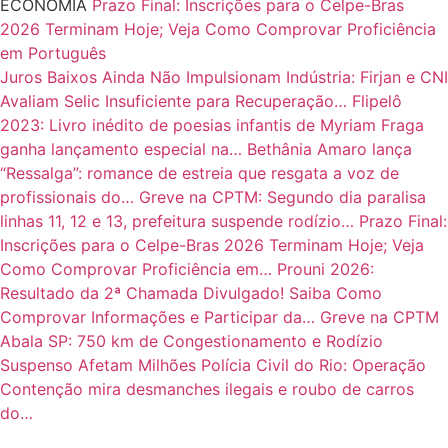
ECONOMIA
Prazo Final: Inscrições para o Celpe-Bras
2026 Terminam Hoje; Veja Como Comprovar Proficiência
em Português
Juros Baixos Ainda Não Impulsionam Indústria: Firjan e CNI
Avaliam Selic Insuficiente para Recuperação…
Flipelô
2023: Livro inédito de poesias infantis de Myriam Fraga
ganha lançamento especial na…
Bethânia Amaro lança
“Ressalga”: romance de estreia que resgata a voz de
profissionais do…
Greve na CPTM: Segundo dia paralisa
linhas 11, 12 e 13, prefeitura suspende rodízio…
Prazo Final:
Inscrições para o Celpe-Bras 2026 Terminam Hoje; Veja
Como Comprovar Proficiência em…
Prouni 2026:
Resultado da 2ª Chamada Divulgado! Saiba Como
Comprovar Informações e Participar da…
Greve na CPTM
Abala SP: 750 km de Congestionamento e Rodízio
Suspenso Afetam Milhões
Polícia Civil do Rio: Operação
Contenção mira desmanches ilegais e roubo de carros
do…