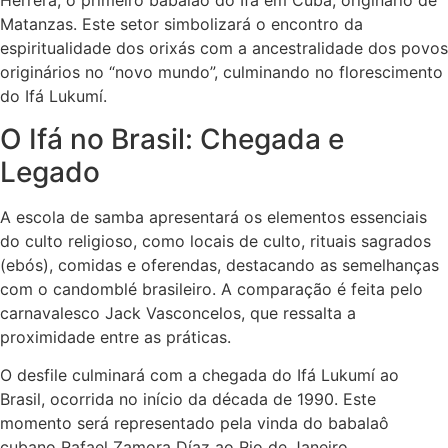
Herrera, o primeiro babalaô do Ifá em Cuba, originário de
Matanzas. Este setor simbolizará o encontro da
espiritualidade dos orixás com a ancestralidade dos povos
originários no “novo mundo”, culminando no florescimento
do Ifá Lukumí.
O Ifá no Brasil: Chegada e
Legado
A escola de samba apresentará os elementos essenciais
do culto religioso, como locais de culto, rituais sagrados
(ebós), comidas e oferendas, destacando as semelhanças
com o candomblé brasileiro. A comparação é feita pelo
carnavalesco Jack Vasconcelos, que ressalta a
proximidade entre as práticas.
O desfile culminará com a chegada do Ifá Lukumí ao
Brasil, ocorrida no início da década de 1990. Este
momento será representado pela vinda do babalaô
cubano Rafael Zamora Díaz ao Rio de Janeiro.