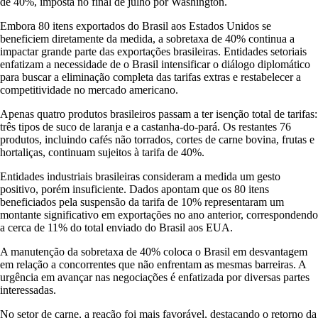
de 40%, imposta no final de julho por Washington.
Embora 80 itens exportados do Brasil aos Estados Unidos se
beneficiem diretamente da medida, a sobretaxa de 40% continua a
impactar grande parte das exportações brasileiras. Entidades setoriais
enfatizam a necessidade de o Brasil intensificar o diálogo diplomático
para buscar a eliminação completa das tarifas extras e restabelecer a
competitividade no mercado americano.
Apenas quatro produtos brasileiros passam a ter isenção total de tarifas:
três tipos de suco de laranja e a castanha-do-pará. Os restantes 76
produtos, incluindo cafés não torrados, cortes de carne bovina, frutas e
hortaliças, continuam sujeitos à tarifa de 40%.
Entidades industriais brasileiras consideram a medida um gesto
positivo, porém insuficiente. Dados apontam que os 80 itens
beneficiados pela suspensão da tarifa de 10% representaram um
montante significativo em exportações no ano anterior, correspondendo
a cerca de 11% do total enviado do Brasil aos EUA.
A manutenção da sobretaxa de 40% coloca o Brasil em desvantagem
em relação a concorrentes que não enfrentam as mesmas barreiras. A
urgência em avançar nas negociações é enfatizada por diversas partes
interessadas.
No setor de carne, a reação foi mais favorável, destacando o retorno da