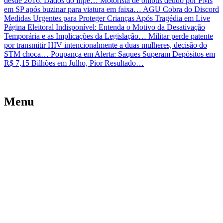
desde 2016: Dados do Inpe…
Motorista de ônibus detido por PMs
em SP após buzinar para viatura em faixa…
AGU Cobra do Discord
Medidas Urgentes para Proteger Crianças Após Tragédia em Live
Página Eleitoral Indisponível: Entenda o Motivo da Desativação
Temporária e as Implicações da Legislação…
Militar perde patente
por transmitir HIV intencionalmente a duas mulheres, decisão do
STM choca…
Poupança em Alerta: Saques Superam Depósitos em
R$ 7,15 Bilhões em Julho, Pior Resultado…
Menu