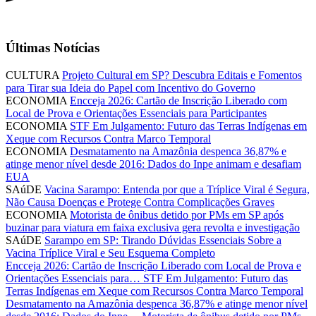
Últimas Notícias
CULTURA
Projeto Cultural em SP? Descubra Editais e Fomentos
para Tirar sua Ideia do Papel com Incentivo do Governo
ECONOMIA
Encceja 2026: Cartão de Inscrição Liberado com
Local de Prova e Orientações Essenciais para Participantes
ECONOMIA
STF Em Julgamento: Futuro das Terras Indígenas em
Xeque com Recursos Contra Marco Temporal
ECONOMIA
Desmatamento na Amazônia despenca 36,87% e
atinge menor nível desde 2016: Dados do Inpe animam e desafiam
EUA
SAúDE
Vacina Sarampo: Entenda por que a Tríplice Viral é Segura,
Não Causa Doenças e Protege Contra Complicações Graves
ECONOMIA
Motorista de ônibus detido por PMs em SP após
buzinar para viatura em faixa exclusiva gera revolta e investigação
SAúDE
Sarampo em SP: Tirando Dúvidas Essenciais Sobre a
Vacina Tríplice Viral e Seu Esquema Completo
Encceja 2026: Cartão de Inscrição Liberado com Local de Prova e
Orientações Essenciais para…
STF Em Julgamento: Futuro das
Terras Indígenas em Xeque com Recursos Contra Marco Temporal
Desmatamento na Amazônia despenca 36,87% e atinge menor nível