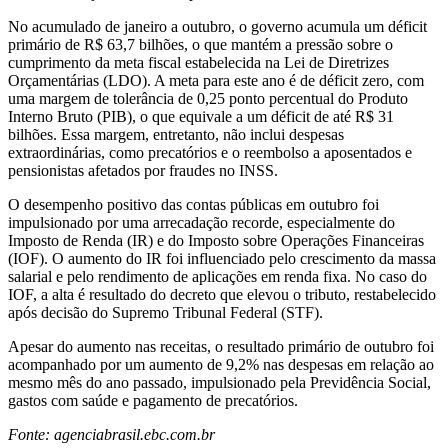
No acumulado de janeiro a outubro, o governo acumula um déficit
primário de R$ 63,7 bilhões, o que mantém a pressão sobre o
cumprimento da meta fiscal estabelecida na Lei de Diretrizes
Orçamentárias (LDO). A meta para este ano é de déficit zero, com
uma margem de tolerância de 0,25 ponto percentual do Produto
Interno Bruto (PIB), o que equivale a um déficit de até R$ 31
bilhões. Essa margem, entretanto, não inclui despesas
extraordinárias, como precatórios e o reembolso a aposentados e
pensionistas afetados por fraudes no INSS.
O desempenho positivo das contas públicas em outubro foi
impulsionado por uma arrecadação recorde, especialmente do
Imposto de Renda (IR) e do Imposto sobre Operações Financeiras
(IOF). O aumento do IR foi influenciado pelo crescimento da massa
salarial e pelo rendimento de aplicações em renda fixa. No caso do
IOF, a alta é resultado do decreto que elevou o tributo, restabelecido
após decisão do Supremo Tribunal Federal (STF).
Apesar do aumento nas receitas, o resultado primário de outubro foi
acompanhado por um aumento de 9,2% nas despesas em relação ao
mesmo mês do ano passado, impulsionado pela Previdência Social,
gastos com saúde e pagamento de precatórios.
Fonte: agenciabrasil.ebc.com.br