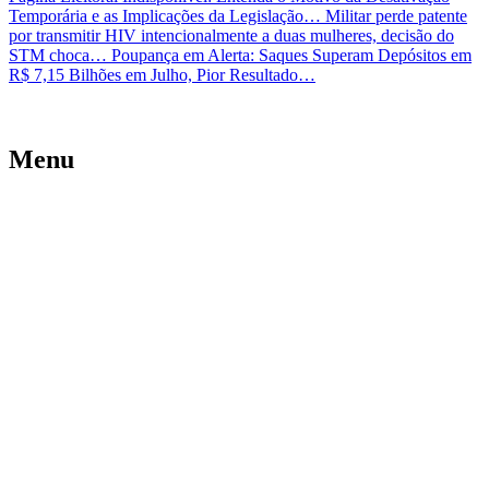
Temporária e as Implicações da Legislação…
Militar perde patente
por transmitir HIV intencionalmente a duas mulheres, decisão do
STM choca…
Poupança em Alerta: Saques Superam Depósitos em
R$ 7,15 Bilhões em Julho, Pior Resultado…
Menu