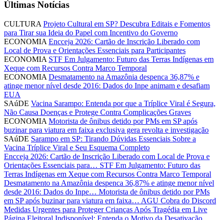
Últimas Notícias
CULTURA
Projeto Cultural em SP? Descubra Editais e Fomentos
para Tirar sua Ideia do Papel com Incentivo do Governo
ECONOMIA
Encceja 2026: Cartão de Inscrição Liberado com
Local de Prova e Orientações Essenciais para Participantes
ECONOMIA
STF Em Julgamento: Futuro das Terras Indígenas em
Xeque com Recursos Contra Marco Temporal
ECONOMIA
Desmatamento na Amazônia despenca 36,87% e
atinge menor nível desde 2016: Dados do Inpe animam e desafiam
EUA
SAúDE
Vacina Sarampo: Entenda por que a Tríplice Viral é Segura,
Não Causa Doenças e Protege Contra Complicações Graves
ECONOMIA
Motorista de ônibus detido por PMs em SP após
buzinar para viatura em faixa exclusiva gera revolta e investigação
SAúDE
Sarampo em SP: Tirando Dúvidas Essenciais Sobre a
Vacina Tríplice Viral e Seu Esquema Completo
Encceja 2026: Cartão de Inscrição Liberado com Local de Prova e
Orientações Essenciais para…
STF Em Julgamento: Futuro das
Terras Indígenas em Xeque com Recursos Contra Marco Temporal
Desmatamento na Amazônia despenca 36,87% e atinge menor nível
desde 2016: Dados do Inpe…
Motorista de ônibus detido por PMs
em SP após buzinar para viatura em faixa…
AGU Cobra do Discord
Medidas Urgentes para Proteger Crianças Após Tragédia em Live
Página Eleitoral Indisponível: Entenda o Motivo da Desativação