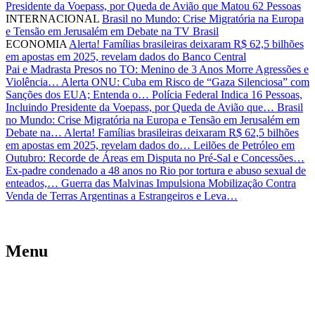
Presidente da Voepass, por Queda de Avião que Matou 62 Pessoas
INTERNACIONAL
Brasil no Mundo: Crise Migratória na Europa
e Tensão em Jerusalém em Debate na TV Brasil
ECONOMIA
Alerta! Famílias brasileiras deixaram R$ 62,5 bilhões
em apostas em 2025, revelam dados do Banco Central
Pai e Madrasta Presos no TO: Menino de 3 Anos Morre Agressões e
Violência…
Alerta ONU: Cuba em Risco de “Gaza Silenciosa” com
Sanções dos EUA; Entenda o…
Polícia Federal Indica 16 Pessoas,
Incluindo Presidente da Voepass, por Queda de Avião que…
Brasil
no Mundo: Crise Migratória na Europa e Tensão em Jerusalém em
Debate na…
Alerta! Famílias brasileiras deixaram R$ 62,5 bilhões
em apostas em 2025, revelam dados do…
Leilões de Petróleo em
Outubro: Recorde de Áreas em Disputa no Pré-Sal e Concessões…
Ex-padre condenado a 48 anos no Rio por tortura e abuso sexual de
enteados,…
Guerra das Malvinas Impulsiona Mobilização Contra
Venda de Terras Argentinas a Estrangeiros e Leva…
Menu