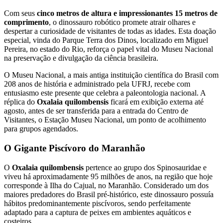
Com seus
cinco metros de altura e impressionantes 15 metros de
comprimento
, o dinossauro robótico promete atrair olhares e
despertar a curiosidade de visitantes de todas as idades. Esta doação
especial, vinda do Parque Terra dos Dinos, localizado em Miguel
Pereira, no estado do Rio, reforça o papel vital do Museu Nacional
na preservação e divulgação da ciência brasileira.
O Museu Nacional, a mais antiga instituição científica do Brasil com
208 anos de história e administrado pela UFRJ, recebe com
entusiasmo este presente que celebra a paleontologia nacional. A
réplica do
Oxalaia quilombensis
ficará em exibição externa até
agosto, antes de ser transferida para a entrada do Centro de
Visitantes, o Estação Museu Nacional, um ponto de acolhimento
para grupos agendados.
O Gigante Piscívoro do Maranhão
O
Oxalaia quilombensis
pertence ao grupo dos Spinosauridae e
viveu há aproximadamente 95 milhões de anos, na região que hoje
corresponde à Ilha do Cajual, no Maranhão. Considerado um dos
maiores predadores do Brasil pré-histórico, este dinossauro possuía
hábitos predominantemente piscívoros, sendo perfeitamente
adaptado para a captura de peixes em ambientes aquáticos e
costeiros.