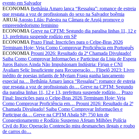
evento em Salvador
ECONOMIA
Bethânia Amaro lança “Ressalga”: romance de estreia
que resgata a voz de profissionais do sexo na Salvador boêmia
ARUJá
Agosto Lilás: Palestra na Câmara de Arujá promove o
empreendedorismo feminino
ECONOMIA
Greve na CPTM: Segundo dia paralisa linhas 11, 12 e
13, prefeitura suspende rodízio em SP
ECONOMIA
Prazo Final: Inscrições para o Celpe-Bras 2026
Terminam Hoje; Veja Como Comprovar Proficiência em Português
ECONOMIA
Prouni 2026: Resultado da 2ª Chamada Divulgado!
Saiba Como Comprovar Informações e Participar da Lista de Espera
Juros Baixos Ainda Não Impulsionam Indústria: Firjan e CNI
Avaliam Selic Insuficiente para Recuperação…
Flipelô 2023: Livro
inédito de poesias infantis de Myriam Fraga ganha lançamento
especial na…
Bethânia Amaro lança “Ressalga”: romance de estreia
que resgata a voz de profissionais do…
Greve na CPTM: Segundo
dia paralisa linhas 11, 12 e 13, prefeitura suspende rodízio…
Prazo
Final: Inscrições para o Celpe-Bras 2026 Terminam Hoje; Veja
Como Comprovar Proficiência em…
Prouni 2026: Resultado da 2ª
Chamada Divulgado! Saiba Como Comprovar Informações e
Participar da…
Greve na CPTM Abala SP: 750 km de
Congestionamento e Rodízio Suspenso Afetam Milhões
Polícia
Civil do Rio: Operação Contenção mira desmanches ilegais e roubo
de carros do…