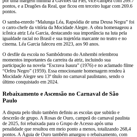
por uma margem mínima a Gaviões da Fiel, vice-campeã com 269.7
pontos, e a Dragões da Real, que ficou em terceiro lugar com 269.6
pontos.
O samba-enredo “Malunga Léa, Rapsódia de uma Deusa Negra” foi
o carro-chefe da vitória da Mocidade Alegre. A obra homenageou a
icônica atriz Léa Garcia, destacando sua importância na luta pela
igualdade racial no Brasil e sua trajetória marcante no teatro e no
cinema. Léa Garcia faleceu em 2023, aos 90 anos.
O desfile da escola no Sambódromo do Anhembi relembrou
momentos importantes da carreira da atriz, incluindo sua
participação na novela “Escrava Isaura” (1976) e no aclamado filme
“Orfeu Negro” (1959). Essa emocionante homenagem rendeu à
Mocidade Alegre seu 13º título no carnaval paulistano, sendo o
último conquistado em 2024.
Rebaixamento e Ascensão no Carnaval de São
Paulo
A disputa pelo título também definiu as escolas que subirão e
descerão de grupo. A Rosas de Ouro, campeã do carnaval paulista
de 2025, foi rebaixada para o Grupo de Acesso após uma
penalidade que resultou em meio ponto a menos, totalizando 268,4
pontos. A Águia de Ouro também amargou o rebaixamento, com