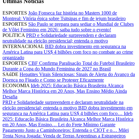
Últimas Notícias
ESPORTES
João Fonseca faz história no Masters 1000 de
Montreal: Vitória épica sobre Tsitsipas e fim de jejum brasileiro
ESPORTES
São Paulo se prepara para sediar o Mundial de Clubes
de Vôlei Feminino em 2026: saiba tudo sobre o evento!
POLíTICA
PRD e Solidariedade surpreendem e declaram
neutralidade na eleição presidencial; entenda o motivo
INTERNACIONAL
BID dobra investimento em segurança na
América Latina para US$ 4 bilhões com foco no combate ao crime
organizado
ESPORTES
CBF Confirma Paralisação Total do Futebol Brasileiro
Durante a Copa do Mundo Feminina de 2027 no Brasil
SAúDE
Hepatites Virais Silenciosas: Sinais de Alerta do Avanço da
Doença no Fígado e Como se Proteger Eficazmente
ECONOMIA
Ideb 2025: Educação Básica Brasileira Alcança
Melhor Marca Histórica em 20 Anos, Mas Ensino Médio Ainda
Desafia
PRD e Solidariedade surpreendem e declaram neutralidade na
eleição presidencial; entenda o motivo
BID dobra investimento em
segurança na América Latina para US$ 4 bilhões com foco…
Ideb
2025: Educação Básica Brasileira Alcança Melhor Marca Histórica
em 20 Anos, Mas Ensino…
Lei do Frete Mínimo Garante
Pagamento Justo a Caminhoneiros: Entenda o CIOT e o…
Milei
Tenta Nova Jogada: Venda de Terras Argentinas a Estrangeiros