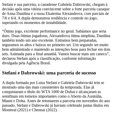
Stefani e sua parceira, a canadense Gabriela Dabrowski, chegam à
decisão após uma vitória convincente sobre a forte parceria cazaque
de Anna Danilina e a russa Ekaterina Alexandrova, com parciais de
7/6 e 6/4. A dupla demonstrou resiliência e controle no jogo,
superando os momentos de instabilidade.
“Ótimo jogo, excelente performance no geral. Sabíamos que seria
duro. Duas ótimas jogadoras, Alexandrova ótima simplista, Danilina
também tendo um ano excelente. Entramos bem preparadas,
seguramos os altos e baixos no primeiro set. Um segundo set muito
bem administrado e mantendo as intenções boas para fechar em dois
sets. Animada para a final amanhã. Vamos buscar mais um caneco”,
declarou Stefani após a classificação, conforme informação
divulgada pela Agência Brasil.
Stefani e Dabrowski: uma parceria de sucesso
A dupla formada por Luisa Stefani e Gabriela Dabrowski tem se
mostrado uma das mais consistentes da temporada. Elas já
conquistaram o título do WTA 1000 de Dubai e alcançaram as
semifinais em torneios importantes como o Aberto da Austrália,
Miami e Doha. Antes de retomarem a parceria em novembro do ano
passado, Stefani e Dabrowski já haviam celebrado juntas títulos em
Montreal (2021) e Chennai (2022).