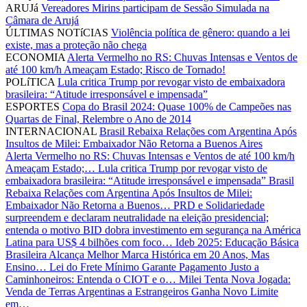
ARUJá
Vereadores Mirins participam de Sessão Simulada na
Câmara de Arujá
ÚLTIMAS NOTíCIAS
Violência política de gênero: quando a lei
existe, mas a proteção não chega
ECONOMIA
Alerta Vermelho no RS: Chuvas Intensas e Ventos de
até 100 km/h Ameaçam Estado; Risco de Tornado!
POLíTICA
Lula critica Trump por revogar visto de embaixadora
brasileira: “Atitude irresponsável e impensada”
ESPORTES
Copa do Brasil 2024: Quase 100% de Campeões nas
Quartas de Final, Relembre o Ano de 2014
INTERNACIONAL
Brasil Rebaixa Relações com Argentina Após
Insultos de Milei: Embaixador Não Retorna a Buenos Aires
Alerta Vermelho no RS: Chuvas Intensas e Ventos de até 100 km/h
Ameaçam Estado;…
Lula critica Trump por revogar visto de
embaixadora brasileira: “Atitude irresponsável e impensada”
Brasil
Rebaixa Relações com Argentina Após Insultos de Milei:
Embaixador Não Retorna a Buenos…
PRD e Solidariedade
surpreendem e declaram neutralidade na eleição presidencial;
entenda o motivo
BID dobra investimento em segurança na América
Latina para US$ 4 bilhões com foco…
Ideb 2025: Educação Básica
Brasileira Alcança Melhor Marca Histórica em 20 Anos, Mas
Ensino…
Lei do Frete Mínimo Garante Pagamento Justo a
Caminhoneiros: Entenda o CIOT e o…
Milei Tenta Nova Jogada:
Venda de Terras Argentinas a Estrangeiros Ganha Novo Limite
em…