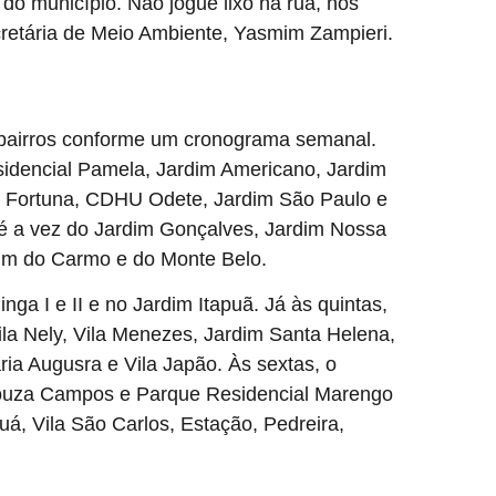
do município. Não jogue lixo na rua, nos
ecretária de Meio Ambiente, Yasmim Zampieri.
s bairros conforme um cronograma semanal.
idencial Pamela, Jardim Americano, Jardim
l Fortuna, CDHU Odete, Jardim São Paulo e
 é a vez do Jardim Gonçalves, Jardim Nossa
dim do Carmo e do Monte Belo.
nga I e II e no Jardim Itapuã. Já às quintas,
ila Nely, Vila Menezes, Jardim Santa Helena,
ia Augusra e Vila Japão. Às sextas, o
Souza Campos e Parque Residencial Marengo
quá, Vila São Carlos, Estação, Pedreira,