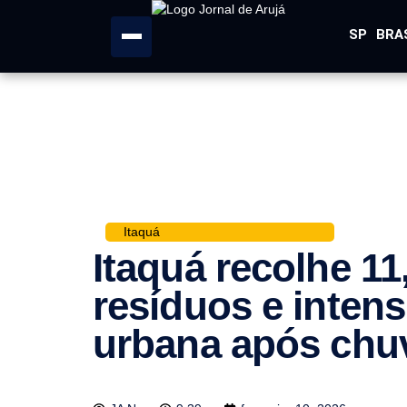
SP
BRA
Itaquá
Itaquá recolhe 11
resíduos e intens
urbana após chu