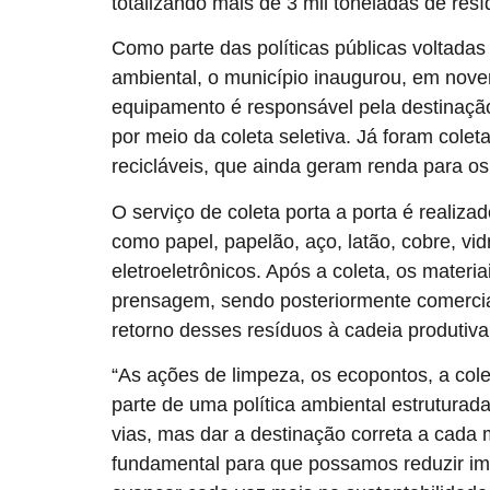
totalizando mais de 3 mil toneladas de re
Como parte das políticas públicas voltadas
ambiental, o município inaugurou, em nove
equipamento é responsável pela destinação 
por meio da coleta seletiva. Já foram colet
recicláveis, que ainda geram renda para o
O serviço de coleta porta a porta é realiz
como papel, papelão, aço, latão, cobre, vid
eletroeletrônicos. Após a coleta, os mater
prensagem, sendo posteriormente comerciali
retorno desses resíduos à cadeia produtiva 
“As ações de limpeza, os ecopontos, a cole
parte de uma política ambiental estruturad
vias, mas dar a destinação correta a cada 
fundamental para que possamos reduzir im