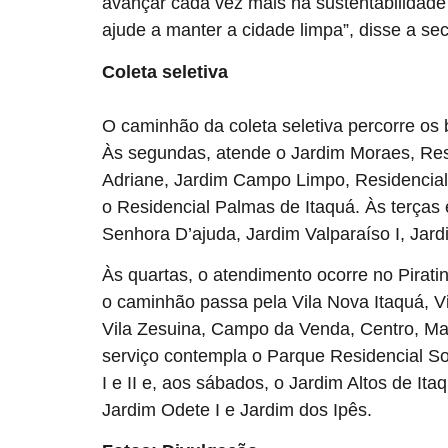
avançar cada vez mais na sustentabilidade 
ajude a manter a cidade limpa”, disse a s
Coleta seletiva
O caminhão da coleta seletiva percorre o
Às segundas, atende o Jardim Moraes, Res
Adriane, Jardim Campo Limpo, Residencia
o Residencial Palmas de Itaquá. Às terças
Senhora D’ajuda, Jardim Valparaíso I, Jar
Às quartas, o atendimento ocorre no Piratini
o caminhão passa pela Vila Nova Itaquá, V
Vila Zesuina, Campo da Venda, Centro, Mar
serviço contempla o Parque Residencial 
I e II e, aos sábados, o Jardim Altos de Ita
Jardim Odete I e Jardim dos Ipês.