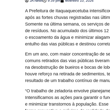
JA News
9:39 pm
fevereiro 10, 2026
A Prefeitura de Itaquaquecetuba intensific
após as fortes chuvas registradas nas últ
Somente na última semana, os serviços de
de resíduos. No acumulado dos últimos 12 
o escoamento da água e minimizar alagamen
entulho das vias públicas e destinou corre
Em um ano, com maior concentração de se
comuns retirados das vias públicas tiveram
na desobstrução de bueiros e bocas de lo
houve reforço na retirada de sedimentos, te
resultado de um trabalho contínuo de man
“O trabalho de zeladoria envolve planejame
Intensificamos as ações para garantir o 
e minimizar transtornos à população. Esse 