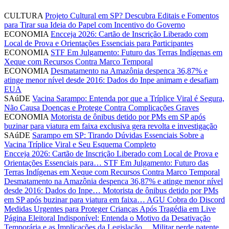
CULTURA
Projeto Cultural em SP? Descubra Editais e Fomentos
para Tirar sua Ideia do Papel com Incentivo do Governo
ECONOMIA
Encceja 2026: Cartão de Inscrição Liberado com
Local de Prova e Orientações Essenciais para Participantes
ECONOMIA
STF Em Julgamento: Futuro das Terras Indígenas em
Xeque com Recursos Contra Marco Temporal
ECONOMIA
Desmatamento na Amazônia despenca 36,87% e
atinge menor nível desde 2016: Dados do Inpe animam e desafiam
EUA
SAúDE
Vacina Sarampo: Entenda por que a Tríplice Viral é Segura,
Não Causa Doenças e Protege Contra Complicações Graves
ECONOMIA
Motorista de ônibus detido por PMs em SP após
buzinar para viatura em faixa exclusiva gera revolta e investigação
SAúDE
Sarampo em SP: Tirando Dúvidas Essenciais Sobre a
Vacina Tríplice Viral e Seu Esquema Completo
Encceja 2026: Cartão de Inscrição Liberado com Local de Prova e
Orientações Essenciais para…
STF Em Julgamento: Futuro das
Terras Indígenas em Xeque com Recursos Contra Marco Temporal
Desmatamento na Amazônia despenca 36,87% e atinge menor nível
desde 2016: Dados do Inpe…
Motorista de ônibus detido por PMs
em SP após buzinar para viatura em faixa…
AGU Cobra do Discord
Medidas Urgentes para Proteger Crianças Após Tragédia em Live
Página Eleitoral Indisponível: Entenda o Motivo da Desativação
Temporária e as Implicações da Legislação…
Militar perde patente