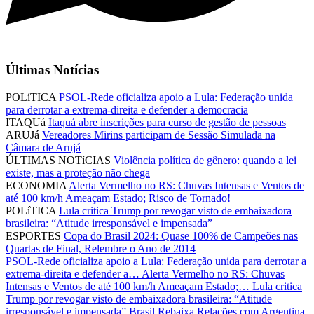
Últimas Notícias
POLíTICA
PSOL-Rede oficializa apoio a Lula: Federação unida
para derrotar a extrema-direita e defender a democracia
ITAQUá
Itaquá abre inscrições para curso de gestão de pessoas
ARUJá
Vereadores Mirins participam de Sessão Simulada na
Câmara de Arujá
ÚLTIMAS NOTíCIAS
Violência política de gênero: quando a lei
existe, mas a proteção não chega
ECONOMIA
Alerta Vermelho no RS: Chuvas Intensas e Ventos de
até 100 km/h Ameaçam Estado; Risco de Tornado!
POLíTICA
Lula critica Trump por revogar visto de embaixadora
brasileira: “Atitude irresponsável e impensada”
ESPORTES
Copa do Brasil 2024: Quase 100% de Campeões nas
Quartas de Final, Relembre o Ano de 2014
PSOL-Rede oficializa apoio a Lula: Federação unida para derrotar a
extrema-direita e defender a…
Alerta Vermelho no RS: Chuvas
Intensas e Ventos de até 100 km/h Ameaçam Estado;…
Lula critica
Trump por revogar visto de embaixadora brasileira: “Atitude
irresponsável e impensada”
Brasil Rebaixa Relações com Argentina