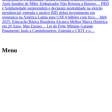
Após Insultos de Milei: Embaixador Não Retorna a Buenos…
PRD
e Solidariedade surpreendem e declaram neutralidade na eleição
presidencial; entenda o motivo
BID dobra investimento em
segurança na América Latina para US$ 4 bilhões com foco…
Ideb
2025: Educação Básica Brasileira Alcança Melhor Marca Histórica
em 20 Anos, Mas Ensino…
Lei do Frete Mínimo Garante
Pagamento Justo a Caminhoneiros: Entenda o CIOT e o…
Menu