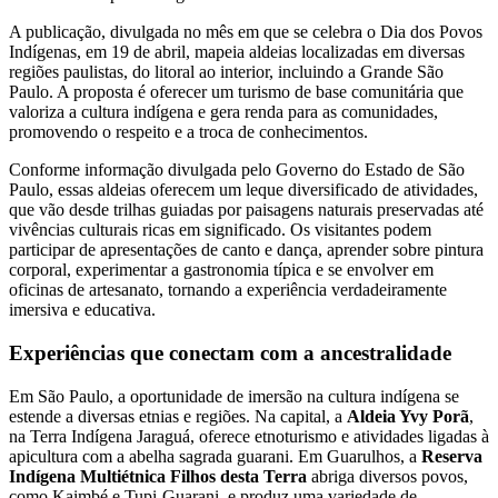
A publicação, divulgada no mês em que se celebra o Dia dos Povos
Indígenas, em 19 de abril, mapeia aldeias localizadas em diversas
regiões paulistas, do litoral ao interior, incluindo a Grande São
Paulo. A proposta é oferecer um turismo de base comunitária que
valoriza a cultura indígena e gera renda para as comunidades,
promovendo o respeito e a troca de conhecimentos.
Conforme informação divulgada pelo Governo do Estado de São
Paulo, essas aldeias oferecem um leque diversificado de atividades,
que vão desde trilhas guiadas por paisagens naturais preservadas até
vivências culturais ricas em significado. Os visitantes podem
participar de apresentações de canto e dança, aprender sobre pintura
corporal, experimentar a gastronomia típica e se envolver em
oficinas de artesanato, tornando a experiência verdadeiramente
imersiva e educativa.
Experiências que conectam com a ancestralidade
Em São Paulo, a oportunidade de imersão na cultura indígena se
estende a diversas etnias e regiões. Na capital, a
Aldeia Yvy Porã
,
na Terra Indígena Jaraguá, oferece etnoturismo e atividades ligadas à
apicultura com a abelha sagrada guarani. Em Guarulhos, a
Reserva
Indígena Multiétnica Filhos desta Terra
abriga diversos povos,
como Kaimbé e Tupi-Guarani, e produz uma variedade de