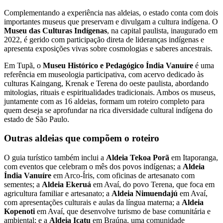
Complementando a experiência nas aldeias, o estado conta com dois
importantes museus que preservam e divulgam a cultura indígena. O
Museu das Culturas Indígenas
, na capital paulista, inaugurado em
2022, é gerido com participação direta de lideranças indígenas e
apresenta exposições vivas sobre cosmologias e saberes ancestrais.
Em Tupã, o
Museu Histórico e Pedagógico Índia Vanuíre
é uma
referência em museologia participativa, com acervo dedicado às
culturas Kaingang, Krenak e Terena do oeste paulista, abordando
mitologias, rituais e espiritualidades tradicionais. Ambos os museus,
juntamente com as 16 aldeias, formam um roteiro completo para
quem deseja se aprofundar na rica diversidade cultural indígena do
estado de São Paulo.
Outras aldeias que compõem o roteiro
O guia turístico também inclui a
Aldeia Tekoa Porã
em Itaporanga,
com eventos que celebram o mês dos povos indígenas; a
Aldeia
Índia Vanuíre
em Arco-Íris, com oficinas de artesanato com
sementes; a
Aldeia Ekeruá
em Avaí, do povo Terena, que foca em
agricultura familiar e artesanato; a
Aldeia Nimuendajú
em Avaí,
com apresentações culturais e aulas da língua materna; a
Aldeia
Kopenoti
em Avaí, que desenvolve turismo de base comunitária e
ambiental; e a
Aldeia Icatu
em Braúna, uma comunidade