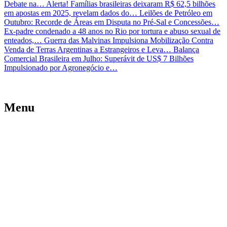
Debate na…
Alerta! Famílias brasileiras deixaram R$ 62,5 bilhões
em apostas em 2025, revelam dados do…
Leilões de Petróleo em
Outubro: Recorde de Áreas em Disputa no Pré-Sal e Concessões…
Ex-padre condenado a 48 anos no Rio por tortura e abuso sexual de
enteados,…
Guerra das Malvinas Impulsiona Mobilização Contra
Venda de Terras Argentinas a Estrangeiros e Leva…
Balança
Comercial Brasileira em Julho: Superávit de US$ 7 Bilhões
Impulsionado por Agronegócio e…
Menu