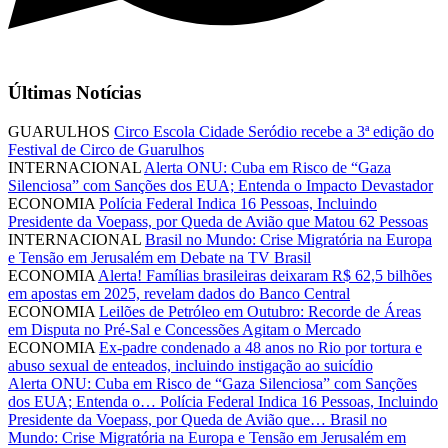
Últimas Notícias
GUARULHOS
Circo Escola Cidade Seródio recebe a 3ª edição do
Festival de Circo de Guarulhos
INTERNACIONAL
Alerta ONU: Cuba em Risco de “Gaza
Silenciosa” com Sanções dos EUA; Entenda o Impacto Devastador
ECONOMIA
Polícia Federal Indica 16 Pessoas, Incluindo
Presidente da Voepass, por Queda de Avião que Matou 62 Pessoas
INTERNACIONAL
Brasil no Mundo: Crise Migratória na Europa
e Tensão em Jerusalém em Debate na TV Brasil
ECONOMIA
Alerta! Famílias brasileiras deixaram R$ 62,5 bilhões
em apostas em 2025, revelam dados do Banco Central
ECONOMIA
Leilões de Petróleo em Outubro: Recorde de Áreas
em Disputa no Pré-Sal e Concessões Agitam o Mercado
ECONOMIA
Ex-padre condenado a 48 anos no Rio por tortura e
abuso sexual de enteados, incluindo instigação ao suicídio
Alerta ONU: Cuba em Risco de “Gaza Silenciosa” com Sanções
dos EUA; Entenda o…
Polícia Federal Indica 16 Pessoas, Incluindo
Presidente da Voepass, por Queda de Avião que…
Brasil no
Mundo: Crise Migratória na Europa e Tensão em Jerusalém em