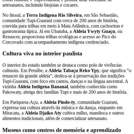
artesanatos, incluindo biojoias e cocares.
No litoral, a
Terra Indígena Rio Silveira
, em São Sebastião,
comunidade Tupi-Guarani com cerca de 200 anos de história,
convida para trilhas em meio à Mata Atlântica, com cachoeiras e
gastronomia típica. Já em Ubatuba, a
Aldeia Ywyty Guaçu
, ou
Renascer, proporciona trilhas ecológicas e acesso ao Pico do
Corcovado com acompanhamento indígena credenciado.
Cultura viva no interior paulista
O interior do estado também se destaca como polo de vivências
culturais. Em Peruíbe, a
Aldeia Tabaçu Reko Ypy
, que significa “o
renascer da grande aldeia”, dedica-se à preservação das tradições
Tupi-Guarani, com foco em cantos, danças e na língua ancestral. A
vizinha
Aldeia Indígena Bananal
, também conhecida como
Pakowaty, abriga dez famílias Tupi e mais de 200 anos de história.
Em Pariquera-Açu, a
Aldeia Pindo-ty
, comunidade Guarani,
expressa sua cultura através da música e da dança, enquanto em
Miracatu, a
Aldeia Djaiko Aty
cultiva milho, mandioca e outros
alimentos tradicionais, além de comercializar artesanato.
Museus como centros de memória e aprendizado