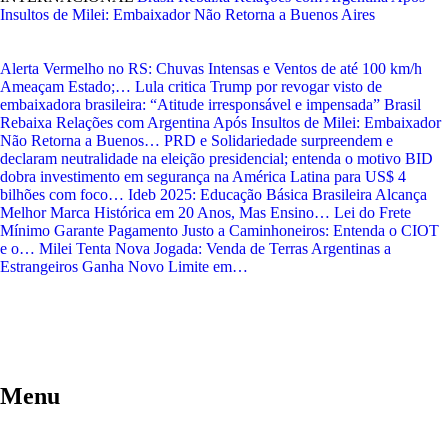
Insultos de Milei: Embaixador Não Retorna a Buenos Aires
Alerta Vermelho no RS: Chuvas Intensas e Ventos de até 100 km/h
Ameaçam Estado;…
Lula critica Trump por revogar visto de
embaixadora brasileira: “Atitude irresponsável e impensada”
Brasil
Rebaixa Relações com Argentina Após Insultos de Milei: Embaixador
Não Retorna a Buenos…
PRD e Solidariedade surpreendem e
declaram neutralidade na eleição presidencial; entenda o motivo
BID
dobra investimento em segurança na América Latina para US$ 4
bilhões com foco…
Ideb 2025: Educação Básica Brasileira Alcança
Melhor Marca Histórica em 20 Anos, Mas Ensino…
Lei do Frete
Mínimo Garante Pagamento Justo a Caminhoneiros: Entenda o CIOT
e o…
Milei Tenta Nova Jogada: Venda de Terras Argentinas a
Estrangeiros Ganha Novo Limite em…
Menu