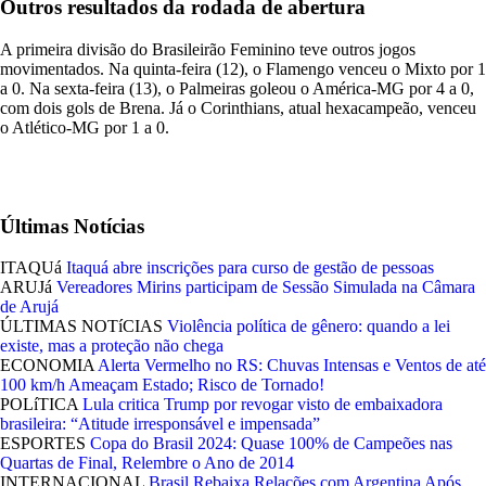
Outros resultados da rodada de abertura
A primeira divisão do Brasileirão Feminino teve outros jogos
movimentados. Na quinta-feira (12), o Flamengo venceu o Mixto por 1
a 0. Na sexta-feira (13), o Palmeiras goleou o América-MG por 4 a 0,
com dois gols de Brena. Já o Corinthians, atual hexacampeão, venceu
o Atlético-MG por 1 a 0.
Últimas Notícias
ITAQUá
Itaquá abre inscrições para curso de gestão de pessoas
ARUJá
Vereadores Mirins participam de Sessão Simulada na Câmara
de Arujá
ÚLTIMAS NOTíCIAS
Violência política de gênero: quando a lei
existe, mas a proteção não chega
ECONOMIA
Alerta Vermelho no RS: Chuvas Intensas e Ventos de até
100 km/h Ameaçam Estado; Risco de Tornado!
POLíTICA
Lula critica Trump por revogar visto de embaixadora
brasileira: “Atitude irresponsável e impensada”
ESPORTES
Copa do Brasil 2024: Quase 100% de Campeões nas
Quartas de Final, Relembre o Ano de 2014
INTERNACIONAL
Brasil Rebaixa Relações com Argentina Após