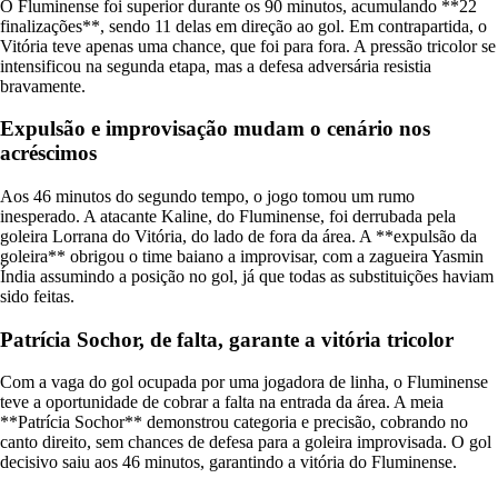
O Fluminense foi superior durante os 90 minutos, acumulando **22
finalizações**, sendo 11 delas em direção ao gol. Em contrapartida, o
Vitória teve apenas uma chance, que foi para fora. A pressão tricolor se
intensificou na segunda etapa, mas a defesa adversária resistia
bravamente.
Expulsão e improvisação mudam o cenário nos
acréscimos
Aos 46 minutos do segundo tempo, o jogo tomou um rumo
inesperado. A atacante Kaline, do Fluminense, foi derrubada pela
goleira Lorrana do Vitória, do lado de fora da área. A **expulsão da
goleira** obrigou o time baiano a improvisar, com a zagueira Yasmin
Índia assumindo a posição no gol, já que todas as substituições haviam
sido feitas.
Patrícia Sochor, de falta, garante a vitória tricolor
Com a vaga do gol ocupada por uma jogadora de linha, o Fluminense
teve a oportunidade de cobrar a falta na entrada da área. A meia
**Patrícia Sochor** demonstrou categoria e precisão, cobrando no
canto direito, sem chances de defesa para a goleira improvisada. O gol
decisivo saiu aos 46 minutos, garantindo a vitória do Fluminense.