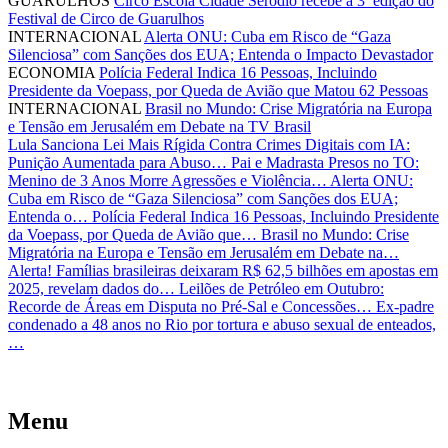
GUARULHOS
Circo Escola Cidade Seródio recebe a 3ª edição do
Festival de Circo de Guarulhos
INTERNACIONAL
Alerta ONU: Cuba em Risco de “Gaza
Silenciosa” com Sanções dos EUA; Entenda o Impacto Devastador
ECONOMIA
Polícia Federal Indica 16 Pessoas, Incluindo
Presidente da Voepass, por Queda de Avião que Matou 62 Pessoas
INTERNACIONAL
Brasil no Mundo: Crise Migratória na Europa
e Tensão em Jerusalém em Debate na TV Brasil
Lula Sanciona Lei Mais Rígida Contra Crimes Digitais com IA:
Punição Aumentada para Abuso…
Pai e Madrasta Presos no TO:
Menino de 3 Anos Morre Agressões e Violência…
Alerta ONU:
Cuba em Risco de “Gaza Silenciosa” com Sanções dos EUA;
Entenda o…
Polícia Federal Indica 16 Pessoas, Incluindo Presidente
da Voepass, por Queda de Avião que…
Brasil no Mundo: Crise
Migratória na Europa e Tensão em Jerusalém em Debate na…
Alerta! Famílias brasileiras deixaram R$ 62,5 bilhões em apostas em
2025, revelam dados do…
Leilões de Petróleo em Outubro:
Recorde de Áreas em Disputa no Pré-Sal e Concessões…
Ex-padre
condenado a 48 anos no Rio por tortura e abuso sexual de enteados,
…
Menu