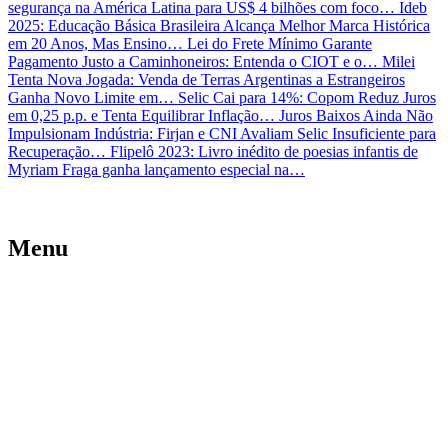
segurança na América Latina para US$ 4 bilhões com foco…
Ideb
2025: Educação Básica Brasileira Alcança Melhor Marca Histórica
em 20 Anos, Mas Ensino…
Lei do Frete Mínimo Garante
Pagamento Justo a Caminhoneiros: Entenda o CIOT e o…
Milei
Tenta Nova Jogada: Venda de Terras Argentinas a Estrangeiros
Ganha Novo Limite em…
Selic Cai para 14%: Copom Reduz Juros
em 0,25 p.p. e Tenta Equilibrar Inflação…
Juros Baixos Ainda Não
Impulsionam Indústria: Firjan e CNI Avaliam Selic Insuficiente para
Recuperação…
Flipelô 2023: Livro inédito de poesias infantis de
Myriam Fraga ganha lançamento especial na…
Menu