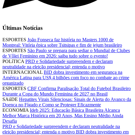
Últimas Notícias
ESPORTES
João Fonseca faz história no Masters 1000 de
Montreal: Vitória épica sobre Tsitsipas e fim de jejum brasileiro
ESPORTES
São Paulo se prepara para sediar o Mundial de Clubes
de Vôlei Feminino em 2026: saiba tudo sobre o evento!
POLíTICA
PRD e Solidariedade surpreendem e declaram
neutralidade na eleição presidencial; entenda o motivo
INTERNACIONAL
BID dobra investimento em segurança na
América Latina para US$ 4 bilhões com foco no combate ao crime
organizado
ESPORTES
CBF Confirma Paralisação Total do Futebol Brasileiro
Durante a Copa do Mundo Feminina de 2027 no Brasil
SAúDE
Hepatites Virais Silenciosas: Sinais de Alerta do Avanço da
Doença no Fígado e Como se Proteger Eficazmente
ECONOMIA
Ideb 2025: Educação Básica Brasileira Alcança
Melhor Marca Histórica em 20 Anos, Mas Ensino Médio Ainda
Desafia
PRD e Solidariedade surpreendem e declaram neutralidade na
eleição presidencial; entenda o motivo
BID dobra investimento em