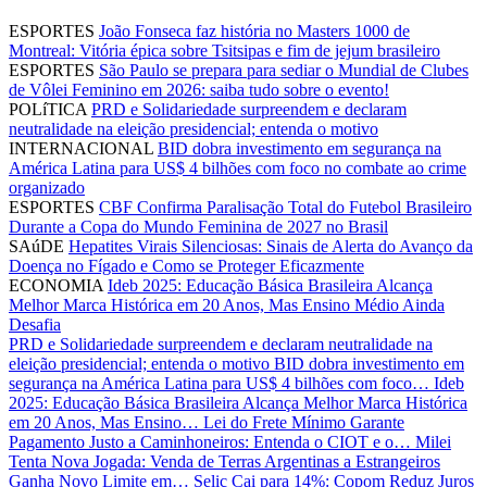
ESPORTES
João Fonseca faz história no Masters 1000 de
Montreal: Vitória épica sobre Tsitsipas e fim de jejum brasileiro
ESPORTES
São Paulo se prepara para sediar o Mundial de Clubes
de Vôlei Feminino em 2026: saiba tudo sobre o evento!
POLíTICA
PRD e Solidariedade surpreendem e declaram
neutralidade na eleição presidencial; entenda o motivo
INTERNACIONAL
BID dobra investimento em segurança na
América Latina para US$ 4 bilhões com foco no combate ao crime
organizado
ESPORTES
CBF Confirma Paralisação Total do Futebol Brasileiro
Durante a Copa do Mundo Feminina de 2027 no Brasil
SAúDE
Hepatites Virais Silenciosas: Sinais de Alerta do Avanço da
Doença no Fígado e Como se Proteger Eficazmente
ECONOMIA
Ideb 2025: Educação Básica Brasileira Alcança
Melhor Marca Histórica em 20 Anos, Mas Ensino Médio Ainda
Desafia
PRD e Solidariedade surpreendem e declaram neutralidade na
eleição presidencial; entenda o motivo
BID dobra investimento em
segurança na América Latina para US$ 4 bilhões com foco…
Ideb
2025: Educação Básica Brasileira Alcança Melhor Marca Histórica
em 20 Anos, Mas Ensino…
Lei do Frete Mínimo Garante
Pagamento Justo a Caminhoneiros: Entenda o CIOT e o…
Milei
Tenta Nova Jogada: Venda de Terras Argentinas a Estrangeiros
Ganha Novo Limite em…
Selic Cai para 14%: Copom Reduz Juros