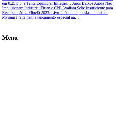
em 0,25 p.p. e Tenta Equilibrar Inflação…
Juros Baixos Ainda Não
Impulsionam Indústria: Firjan e CNI Avaliam Selic Insuficiente para
Recuperação…
Flipelô 2023: Livro inédito de poesias infantis de
Myriam Fraga ganha lançamento especial na…
Menu