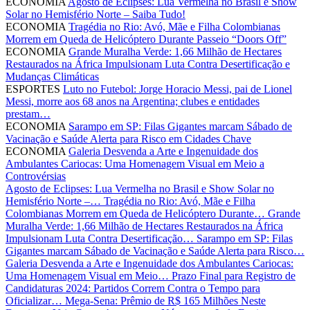
ECONOMIA
Agosto de Eclipses: Lua Vermelha no Brasil e Show
Solar no Hemisfério Norte – Saiba Tudo!
ECONOMIA
Tragédia no Rio: Avó, Mãe e Filha Colombianas
Morrem em Queda de Helicóptero Durante Passeio “Doors Off”
ECONOMIA
Grande Muralha Verde: 1,66 Milhão de Hectares
Restaurados na África Impulsionam Luta Contra Desertificação e
Mudanças Climáticas
ESPORTES
Luto no Futebol: Jorge Horacio Messi, pai de Lionel
Messi, morre aos 68 anos na Argentina; clubes e entidades
prestam…
ECONOMIA
Sarampo em SP: Filas Gigantes marcam Sábado de
Vacinação e Saúde Alerta para Risco em Cidades Chave
ECONOMIA
Galeria Desvenda a Arte e Ingenuidade dos
Ambulantes Cariocas: Uma Homenagem Visual em Meio a
Controvérsias
Agosto de Eclipses: Lua Vermelha no Brasil e Show Solar no
Hemisfério Norte –…
Tragédia no Rio: Avó, Mãe e Filha
Colombianas Morrem em Queda de Helicóptero Durante…
Grande
Muralha Verde: 1,66 Milhão de Hectares Restaurados na África
Impulsionam Luta Contra Desertificação…
Sarampo em SP: Filas
Gigantes marcam Sábado de Vacinação e Saúde Alerta para Risco…
Galeria Desvenda a Arte e Ingenuidade dos Ambulantes Cariocas:
Uma Homenagem Visual em Meio…
Prazo Final para Registro de
Candidaturas 2024: Partidos Correm Contra o Tempo para
Oficializar…
Mega-Sena: Prêmio de R$ 165 Milhões Neste