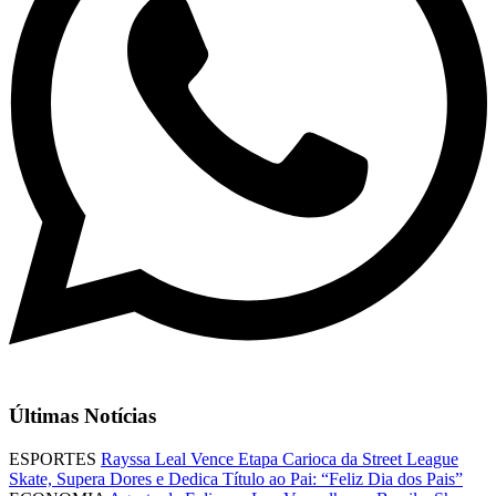
Últimas Notícias
ESPORTES
Rayssa Leal Vence Etapa Carioca da Street League
Skate, Supera Dores e Dedica Título ao Pai: “Feliz Dia dos Pais”