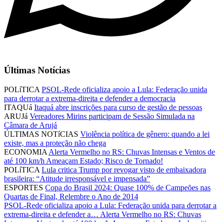
Últimas Notícias
POLíTICA
PSOL-Rede oficializa apoio a Lula: Federação unida
para derrotar a extrema-direita e defender a democracia
ITAQUá
Itaquá abre inscrições para curso de gestão de pessoas
ARUJá
Vereadores Mirins participam de Sessão Simulada na
Câmara de Arujá
ÚLTIMAS NOTíCIAS
Violência política de gênero: quando a lei
existe, mas a proteção não chega
ECONOMIA
Alerta Vermelho no RS: Chuvas Intensas e Ventos de
até 100 km/h Ameaçam Estado; Risco de Tornado!
POLíTICA
Lula critica Trump por revogar visto de embaixadora
brasileira: “Atitude irresponsável e impensada”
ESPORTES
Copa do Brasil 2024: Quase 100% de Campeões nas
Quartas de Final, Relembre o Ano de 2014
PSOL-Rede oficializa apoio a Lula: Federação unida para derrotar a
extrema-direita e defender a…
Alerta Vermelho no RS: Chuvas