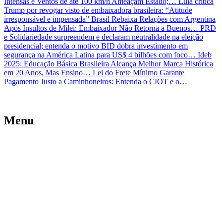
Intensas e Ventos de até 100 km/h Ameaçam Estado;…
Lula critica
Trump por revogar visto de embaixadora brasileira: “Atitude
irresponsável e impensada”
Brasil Rebaixa Relações com Argentina
Após Insultos de Milei: Embaixador Não Retorna a Buenos…
PRD
e Solidariedade surpreendem e declaram neutralidade na eleição
presidencial; entenda o motivo
BID dobra investimento em
segurança na América Latina para US$ 4 bilhões com foco…
Ideb
2025: Educação Básica Brasileira Alcança Melhor Marca Histórica
em 20 Anos, Mas Ensino…
Lei do Frete Mínimo Garante
Pagamento Justo a Caminhoneiros: Entenda o CIOT e o…
Menu