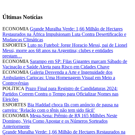
Últimas Notícias
ECONOMIA
Grande Muralha Verde: 1,66 Milhão de Hectares
Restaurados na África Impulsionam Luta Contra Desertificação e
Mudanças Climáticas
ESPORTES
Luto no Futebol: Jorge Horacio Messi, pai de Lionel
Messi, morre aos 68 anos na Argentina; clubes e entidades
prestam…
ECONOMIA
Sarampo em SP: Filas Gigantes marcam Sábado de
Vacinação e Saúde Alerta para Risco em Cidades Chave
ECONOMIA
Galeria Desvenda a Arte e Ingenuidade dos
Ambulantes Cariocas: Uma Homenagem Visual em Meio a
Controvérsias
POLíTICA
Prazo Final para Registro de Candidaturas 2024:
Partidos Correm Contra o Tempo para Oficializar Nomes nas
Eleições
ESPORTES
Bia Haddad choca fãs com anúncio de pausa na
carreira: ‘Relação com o tênis não tem sido fácil’
ECONOMIA
Mega-Sena: Prêmio de R$ 165 Milhões Neste
Domingo, Veja Como Apostar e os Números Sorteados
Anteriormente
Grande Muralha Verde: 1,66 Milhão de Hectares Restaurados na