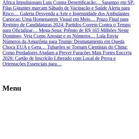
África Impulsionam Luta Contra Desertificação…
Sarampo em SP:
Filas Gigantes marcam Sábado de Vacinação e Saúde Alerta para
Risco…
Galeria Desvenda a Arte e Ingenuidade dos Ambulantes
Cariocas: Uma Homenagem Visual em Meio…
Prazo Final para
Registro de Candidaturas 2024: Partidos Correm Contra o Tempo
para Oficializar…
Mega-Sena: Prêmio de R$ 165 Milhões Neste
Domingo, Veja Como Apostar e os Números…
Lula Envia
Números da Amazônia para Trump: Desmatamento em Queda
Choca EUA e Gera…
Tubarões se Tornam Cientistas do Clima:
Como Predadores Ajudam a Prever Furacões Mais Fortes
Encceja
2026: Cartão de Inscrição Liberado com Local de Prova e
Orientações Essenciais para…
Menu