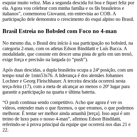
esquiar muito veloz. Mas a segunda descida foi boa e fiquei feliz por
ela. Agora vou celebrar com minha família e os fãs brasileiros e
italianos”, comemorou Giovanni, em entrevista ao COB. A
participação dele demonstra o crescimento do esqui alpino no Brasil.
Brasil Estreia no Bobsled com Foco no 4-man
No mesmo dia, o Brasil deu início à sua participação no bobsled, na
categoria 2-man, com os atletas Edson Bindilatti e Luís Bacca. A
modalidade, que consiste em descer uma pista de gelo em um trenó,
exige força e precisão na largada (o “push”).
Após duas descidas, a dupla brasileira ocupa a 24ª posição, com um
tempo total de 1min53s76. A liderança é dos alemães Johannes
Lochner e Georg Fleischhauer. A terceira descida ocorrerá nesta
terça-feira (17), com a meta de alcançar ao menos o 20º lugar para
garantir a participação na quarta e última bateria.
“O push continua sendo competitivo. Acho que agora é ver os
vídeos, entender mais o que fizemos, o que erramos, o que podemos
melhorar. É tentar ser melhor ainda amanhã [terça]. Isso aqui é um
treino de luxo para o nosso 4-man”, afirmou Edson Bindilatti,
referindo-se à prova principal da equipe que ocorrerá nos dias 21 e
22.