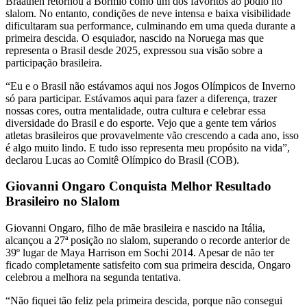
Braathen retornou a Bormio como um dos favoritos ao pódio no
slalom. No entanto, condições de neve intensa e baixa visibilidade
dificultaram sua performance, culminando em uma queda durante a
primeira descida. O esquiador, nascido na Noruega mas que
representa o Brasil desde 2025, expressou sua visão sobre a
participação brasileira.
“Eu e o Brasil não estávamos aqui nos Jogos Olímpicos de Inverno
só para participar. Estávamos aqui para fazer a diferença, trazer
nossas cores, outra mentalidade, outra cultura e celebrar essa
diversidade do Brasil e do esporte. Vejo que a gente tem vários
atletas brasileiros que provavelmente vão crescendo a cada ano, isso
é algo muito lindo. E tudo isso representa meu propósito na vida”,
declarou Lucas ao Comitê Olímpico do Brasil (COB).
Giovanni Ongaro Conquista Melhor Resultado
Brasileiro no Slalom
Giovanni Ongaro, filho de mãe brasileira e nascido na Itália,
alcançou a 27ª posição no slalom, superando o recorde anterior de
39º lugar de Maya Harrison em Sochi 2014. Apesar de não ter
ficado completamente satisfeito com sua primeira descida, Ongaro
celebrou a melhora na segunda tentativa.
“Não fiquei tão feliz pela primeira descida, porque não consegui