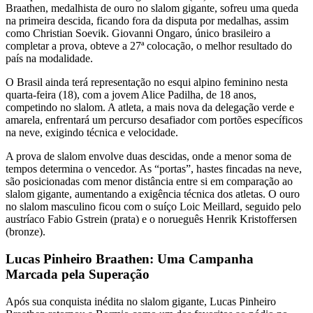
Braathen, medalhista de ouro no slalom gigante, sofreu uma queda
na primeira descida, ficando fora da disputa por medalhas, assim
como Christian Soevik. Giovanni Ongaro, único brasileiro a
completar a prova, obteve a 27ª colocação, o melhor resultado do
país na modalidade.
O Brasil ainda terá representação no esqui alpino feminino nesta
quarta-feira (18), com a jovem Alice Padilha, de 18 anos,
competindo no slalom. A atleta, a mais nova da delegação verde e
amarela, enfrentará um percurso desafiador com portões específicos
na neve, exigindo técnica e velocidade.
A prova de slalom envolve duas descidas, onde a menor soma de
tempos determina o vencedor. As “portas”, hastes fincadas na neve,
são posicionadas com menor distância entre si em comparação ao
slalom gigante, aumentando a exigência técnica dos atletas. O ouro
no slalom masculino ficou com o suíço Loic Meillard, seguido pelo
austríaco Fabio Gstrein (prata) e o norueguês Henrik Kristoffersen
(bronze).
Lucas Pinheiro Braathen: Uma Campanha
Marcada pela Superação
Após sua conquista inédita no slalom gigante, Lucas Pinheiro