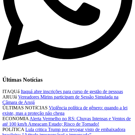
Últimas Notícias
ITAQUá
Itaquá abre inscrições para curso de gestão de pessoas
ARUJá
Vereadores Mirins participam de Sessão Simulada na
Câmara de Arujá
ÚLTIMAS NOTíCIAS
Violência política de gênero: quando a lei
existe, mas a proteção não chega
ECONOMIA
Alerta Vermelho no RS: Chuvas Intensas e Ventos de
até 100 km/h Ameaçam Estado; Risco de Tornado!
POLíTICA
Lula critica Trump por revogar visto de embaixadora
brasileira: “Atitude irresponsável e impensada”