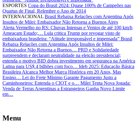
ESPORTES
Copa do Brasil 2024: Quase 100% de Campeões nas
Quartas de Final, Relembre o Ano de 2014
INTERNACIONAL
Brasil Rebaixa Relações com Argentina Após
Insultos de Milei: Embaixador Não Retorna a Buenos Aires
Alerta Vermelho no RS: Chuvas Intensas e Ventos de até 100 km/h
Ameaçam Estado;…
Lula critica Trump por revogar visto de
embaixadora brasileira: “Atitude irresponsável e impensada”
Brasil
Rebaixa Relações com Argentina Após Insultos de Milei:
Embaixador Não Retorna a Buenos…
PRD e Solidariedade
surpreendem e declaram neutralidade na eleição presidencial;
entenda o motivo
BID dobra investimento em segurança na América
Latina para US$ 4 bilhões com foco…
Ideb 2025: Educação Básica
Brasileira Alcança Melhor Marca Histórica em 20 Anos, Mas
Ensino…
Lei do Frete Mínimo Garante Pagamento Justo a
Caminhoneiros: Entenda o CIOT e o…
Milei Tenta Nova Jogada:
Venda de Terras Argentinas a Estrangeiros Ganha Novo Limite
em…
Menu