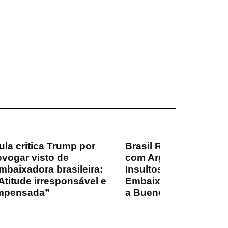
ula critica Trump por
Brasil Rebaixa Relaç
evogar visto de
com Argentina Após
mbaixadora brasileira:
Insultos de Milei:
Atitude irresponsável e
Embaixador Não Reto
mpensada”
a Buenos…