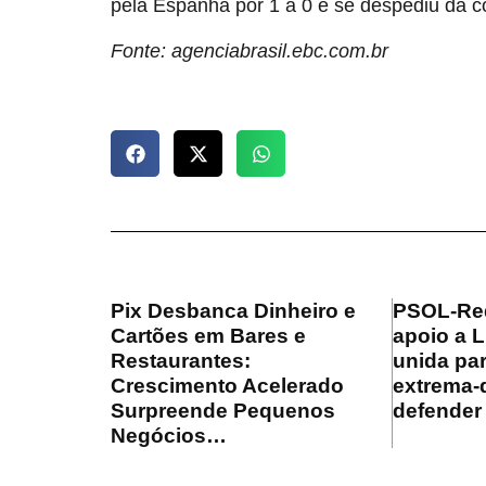
pela Espanha por 1 a 0 e se despediu da 
Fonte: agenciabrasil.ebc.com.br
Pix Desbanca Dinheiro e
PSOL-Red
Cartões em Bares e
apoio a 
Restaurantes:
unida par
Crescimento Acelerado
extrema-d
Surpreende Pequenos
defender
Negócios…