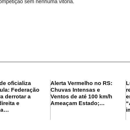
competição sem nenhuma vitória.
e oficializa
Alerta Vermelho no RS:
L
Lula: Federação
Chuvas Intensas e
r
a derrotar a
Ventos de até 100 km/h
e
ireita e
Ameaçam Estado;…
“
 a…
i