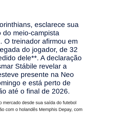
Corinthians, esclarece sua
o do meio-campista
. O treinador afirmou em
chegada do jogador, de 32
edido dele**. A declaração
mar Stábile revelar a
 esteve presente na Neo
omingo e está perto de
o até o final de 2026.
o mercado desde sua saída do futebol
exão com o holandês Memphis Depay, com