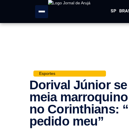
SP
BRA
Esportes
Dorival Júnior s
meia marroquino
no Corinthians: 
pedido meu”