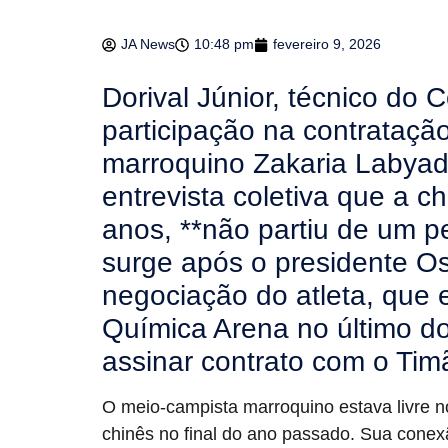
JA News
10:48 pm
fevereiro 9, 2026
Dorival Júnior, técnico do 
participação na contrataçã
marroquino Zakaria Labyad
entrevista coletiva que a 
anos, **não partiu de um p
surge após o presidente Os
negociação do atleta, que
Química Arena no último d
assinar contrato com o Timã
O meio-campista marroquino estava livre n
chinês no final do ano passado. Sua con