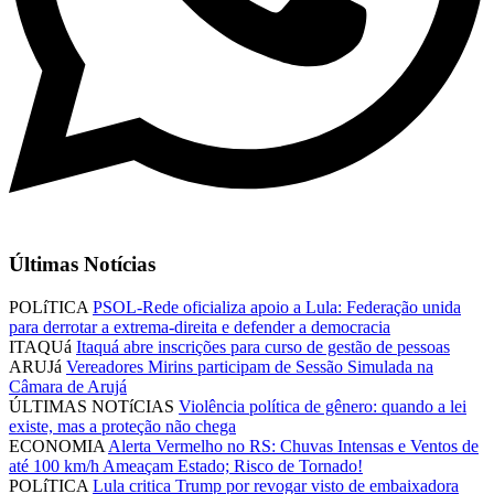
Últimas Notícias
POLíTICA
PSOL-Rede oficializa apoio a Lula: Federação unida
para derrotar a extrema-direita e defender a democracia
ITAQUá
Itaquá abre inscrições para curso de gestão de pessoas
ARUJá
Vereadores Mirins participam de Sessão Simulada na
Câmara de Arujá
ÚLTIMAS NOTíCIAS
Violência política de gênero: quando a lei
existe, mas a proteção não chega
ECONOMIA
Alerta Vermelho no RS: Chuvas Intensas e Ventos de
até 100 km/h Ameaçam Estado; Risco de Tornado!
POLíTICA
Lula critica Trump por revogar visto de embaixadora