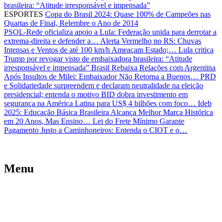
brasileira: “Atitude irresponsável e impensada”
ESPORTES
Copa do Brasil 2024: Quase 100% de Campeões nas
Quartas de Final, Relembre o Ano de 2014
PSOL-Rede oficializa apoio a Lula: Federação unida para derrotar a
extrema-direita e defender a…
Alerta Vermelho no RS: Chuvas
Intensas e Ventos de até 100 km/h Ameaçam Estado;…
Lula critica
Trump por revogar visto de embaixadora brasileira: “Atitude
irresponsável e impensada”
Brasil Rebaixa Relações com Argentina
Após Insultos de Milei: Embaixador Não Retorna a Buenos…
PRD
e Solidariedade surpreendem e declaram neutralidade na eleição
presidencial; entenda o motivo
BID dobra investimento em
segurança na América Latina para US$ 4 bilhões com foco…
Ideb
2025: Educação Básica Brasileira Alcança Melhor Marca Histórica
em 20 Anos, Mas Ensino…
Lei do Frete Mínimo Garante
Pagamento Justo a Caminhoneiros: Entenda o CIOT e o…
Menu