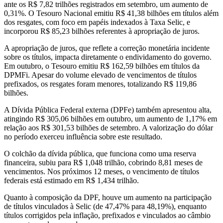
ante os R$ 7,82 trilhões registrados em setembro, um aumento de
0,31%. O Tesouro Nacional emitiu R$ 41,38 bilhões em títulos além
dos resgates, com foco em papéis indexados à Taxa Selic, e
incorporou R$ 85,23 bilhões referentes à apropriação de juros.
A apropriação de juros, que reflete a correção monetária incidente
sobre os títulos, impacta diretamente o endividamento do governo.
Em outubro, o Tesouro emitiu R$ 162,59 bilhões em títulos da
DPMFi. Apesar do volume elevado de vencimentos de títulos
prefixados, os resgates foram menores, totalizando R$ 119,86
bilhões.
A Dívida Pública Federal externa (DPFe) também apresentou alta,
atingindo R$ 305,06 bilhões em outubro, um aumento de 1,17% em
relação aos R$ 301,53 bilhões de setembro. A valorização do dólar
no período exerceu influência sobre este resultado.
O colchão da dívida pública, que funciona como uma reserva
financeira, subiu para R$ 1,048 trilhão, cobrindo 8,81 meses de
vencimentos. Nos próximos 12 meses, o vencimento de títulos
federais está estimado em R$ 1,434 trilhão.
Quanto à composição da DPF, houve um aumento na participação
de títulos vinculados à Selic (de 47,47% para 48,19%), enquanto
títulos corrigidos pela inflação, prefixados e vinculados ao câmbio