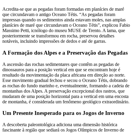
Acredita-se que as pegadas foram formadas em planícies de maré
que circundavam o antigo Oceano Tétis. “As pegadas foram
impressas quando os sedimentos ainda estavam moles, nas amplas
planícies de maré que circundavam o Oceano Tétis”, explicou Fabio
Massimo Petti, icnólogo do museu MUSE de Trento. A lama, que
posteriormente se transformou em rocha, preservou detalhes
notáveis, incluindo impressões de dedos e até de garras.
A Formação dos Alpes e a Preservação das Pegadas
A ascensão das rochas sedimentares que contêm as pegadas de
dinossauros para a posição vertical em que se encontram hoje é
resultado da movimentação da placa africana em direção ao norte.
Esse movimento gradual fechou e secou o Oceano Tétis, dobrando
as rochas do fundo marinho e, eventualmente, formando a cadeia de
montanhas dos Alpes. A preservação excepcional dos rastros, que
mudaram de uma posição horizontal para a vertical em uma encosta
de montanha, é considerada um fenômeno geológico extraordinário.
Um Presente Inesperado para os Jogos de Inverno
A descoberta paleontológica adiciona uma dimensão histórica
fascinante à região que sediará os Jogos Olímpicos de Inverno de