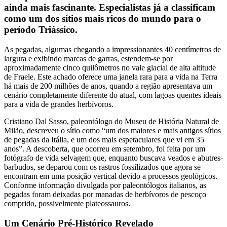
ainda mais fascinante. Especialistas já a classificam
como um dos sítios mais ricos do mundo para o
período Triássico.
As pegadas, algumas chegando a impressionantes 40 centímetros de
largura e exibindo marcas de garras, estendem-se por
aproximadamente cinco quilômetros no vale glacial de alta altitude
de Fraele. Este achado oferece uma janela rara para a vida na Terra
há mais de 200 milhões de anos, quando a região apresentava um
cenário completamente diferente do atual, com lagoas quentes ideais
para a vida de grandes herbívoros.
Cristiano Dal Sasso, paleontólogo do Museu de História Natural de
Milão, descreveu o sítio como “um dos maiores e mais antigos sítios
de pegadas da Itália, e um dos mais espetaculares que vi em 35
anos”. A descoberta, que ocorreu em setembro, foi feita por um
fotógrafo de vida selvagem que, enquanto buscava veados e abutres-
barbudos, se deparou com os rastros fossilizados que agora se
encontram em uma posição vertical devido a processos geológicos.
Conforme informação divulgada por paleontólogos italianos, as
pegadas foram deixadas por manadas de herbívoros de pescoço
comprido, possivelmente plateossauros.
Um Cenário Pré-Histórico Revelado