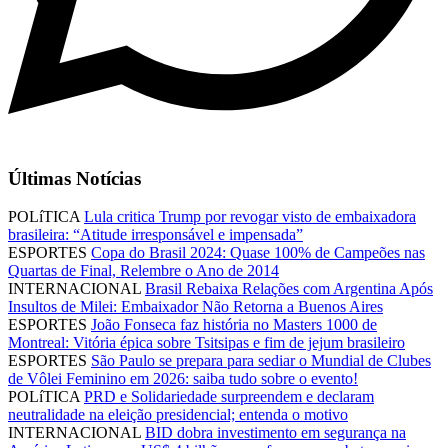
Últimas Notícias
POLíTICA
Lula critica Trump por revogar visto de embaixadora
brasileira: “Atitude irresponsável e impensada”
ESPORTES
Copa do Brasil 2024: Quase 100% de Campeões nas
Quartas de Final, Relembre o Ano de 2014
INTERNACIONAL
Brasil Rebaixa Relações com Argentina Após
Insultos de Milei: Embaixador Não Retorna a Buenos Aires
ESPORTES
João Fonseca faz história no Masters 1000 de
Montreal: Vitória épica sobre Tsitsipas e fim de jejum brasileiro
ESPORTES
São Paulo se prepara para sediar o Mundial de Clubes
de Vôlei Feminino em 2026: saiba tudo sobre o evento!
POLíTICA
PRD e Solidariedade surpreendem e declaram
neutralidade na eleição presidencial; entenda o motivo
INTERNACIONAL
BID dobra investimento em segurança na