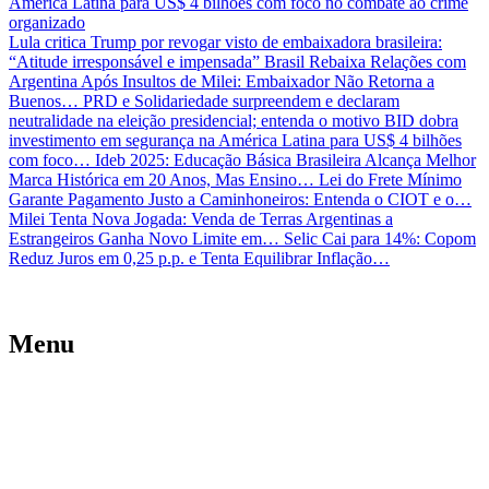
América Latina para US$ 4 bilhões com foco no combate ao crime
organizado
Lula critica Trump por revogar visto de embaixadora brasileira:
“Atitude irresponsável e impensada”
Brasil Rebaixa Relações com
Argentina Após Insultos de Milei: Embaixador Não Retorna a
Buenos…
PRD e Solidariedade surpreendem e declaram
neutralidade na eleição presidencial; entenda o motivo
BID dobra
investimento em segurança na América Latina para US$ 4 bilhões
com foco…
Ideb 2025: Educação Básica Brasileira Alcança Melhor
Marca Histórica em 20 Anos, Mas Ensino…
Lei do Frete Mínimo
Garante Pagamento Justo a Caminhoneiros: Entenda o CIOT e o…
Milei Tenta Nova Jogada: Venda de Terras Argentinas a
Estrangeiros Ganha Novo Limite em…
Selic Cai para 14%: Copom
Reduz Juros em 0,25 p.p. e Tenta Equilibrar Inflação…
Menu