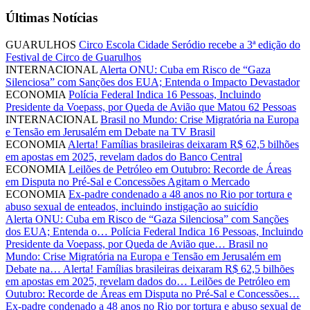
Últimas Notícias
GUARULHOS
Circo Escola Cidade Seródio recebe a 3ª edição do
Festival de Circo de Guarulhos
INTERNACIONAL
Alerta ONU: Cuba em Risco de “Gaza
Silenciosa” com Sanções dos EUA; Entenda o Impacto Devastador
ECONOMIA
Polícia Federal Indica 16 Pessoas, Incluindo
Presidente da Voepass, por Queda de Avião que Matou 62 Pessoas
INTERNACIONAL
Brasil no Mundo: Crise Migratória na Europa
e Tensão em Jerusalém em Debate na TV Brasil
ECONOMIA
Alerta! Famílias brasileiras deixaram R$ 62,5 bilhões
em apostas em 2025, revelam dados do Banco Central
ECONOMIA
Leilões de Petróleo em Outubro: Recorde de Áreas
em Disputa no Pré-Sal e Concessões Agitam o Mercado
ECONOMIA
Ex-padre condenado a 48 anos no Rio por tortura e
abuso sexual de enteados, incluindo instigação ao suicídio
Alerta ONU: Cuba em Risco de “Gaza Silenciosa” com Sanções
dos EUA; Entenda o…
Polícia Federal Indica 16 Pessoas, Incluindo
Presidente da Voepass, por Queda de Avião que…
Brasil no
Mundo: Crise Migratória na Europa e Tensão em Jerusalém em
Debate na…
Alerta! Famílias brasileiras deixaram R$ 62,5 bilhões
em apostas em 2025, revelam dados do…
Leilões de Petróleo em
Outubro: Recorde de Áreas em Disputa no Pré-Sal e Concessões…
Ex-padre condenado a 48 anos no Rio por tortura e abuso sexual de