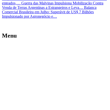
enteados,…
Guerra das Malvinas Impulsiona Mobilização Contra
Venda de Terras Argentinas a Estrangeiros e Leva…
Balança
Comercial Brasileira em Julho: Superávit de US$ 7 Bilhões
Impulsionado por Agronegócio e…
Menu