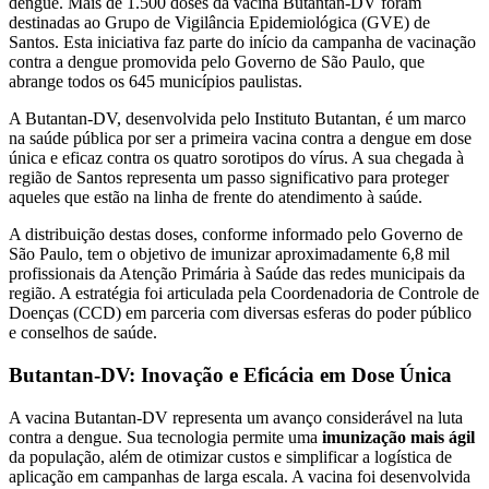
dengue. Mais de 1.500 doses da vacina Butantan-DV foram
destinadas ao Grupo de Vigilância Epidemiológica (GVE) de
Santos. Esta iniciativa faz parte do início da campanha de vacinação
contra a dengue promovida pelo Governo de São Paulo, que
abrange todos os 645 municípios paulistas.
A Butantan-DV, desenvolvida pelo Instituto Butantan, é um marco
na saúde pública por ser a primeira vacina contra a dengue em dose
única e eficaz contra os quatro sorotipos do vírus. A sua chegada à
região de Santos representa um passo significativo para proteger
aqueles que estão na linha de frente do atendimento à saúde.
A distribuição destas doses, conforme informado pelo Governo de
São Paulo, tem o objetivo de imunizar aproximadamente 6,8 mil
profissionais da Atenção Primária à Saúde das redes municipais da
região. A estratégia foi articulada pela Coordenadoria de Controle de
Doenças (CCD) em parceria com diversas esferas do poder público
e conselhos de saúde.
Butantan-DV: Inovação e Eficácia em Dose Única
A vacina Butantan-DV representa um avanço considerável na luta
contra a dengue. Sua tecnologia permite uma
imunização mais ágil
da população, além de otimizar custos e simplificar a logística de
aplicação em campanhas de larga escala. A vacina foi desenvolvida