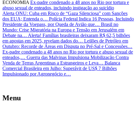
ECONOMIA
Ex-padre condenado a 48 anos no Rio por tortura e
abuso sexual de enteados, incluindo instigação ao suicídio
Alerta ONU: Cuba em Risco de “Gaza Silenciosa” com Sanções
dos EUA; Entenda o…
Polícia Federal Indica 16 Pessoas, Incluindo
Presidente da Voepass, por Queda de Avião que…
Brasil no
Mundo: Crise Migratória na Europa e Tensão em Jerusalém em
Debate na…
Alerta! Famílias brasileiras deixaram R$ 62,5 bilhões
em apostas em 2025, revelam dados do…
Leilões de Petróleo em
Outubro: Recorde de Áreas em Disputa no Pré-Sal e Concessões…
Ex-padre condenado a 48 anos no Rio por tortura e abuso sexual de
enteados,…
Guerra das Malvinas Impulsiona Mobilização Contra
Venda de Terras Argentinas a Estrangeiros e Leva…
Balança
Comercial Brasileira em Julho: Superávit de US$ 7 Bilhões
Impulsionado por Agronegócio e…
Menu