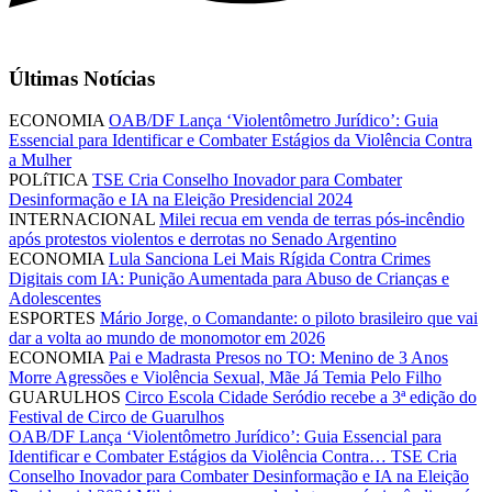
Últimas Notícias
ECONOMIA
OAB/DF Lança ‘Violentômetro Jurídico’: Guia
Essencial para Identificar e Combater Estágios da Violência Contra
a Mulher
POLíTICA
TSE Cria Conselho Inovador para Combater
Desinformação e IA na Eleição Presidencial 2024
INTERNACIONAL
Milei recua em venda de terras pós-incêndio
após protestos violentos e derrotas no Senado Argentino
ECONOMIA
Lula Sanciona Lei Mais Rígida Contra Crimes
Digitais com IA: Punição Aumentada para Abuso de Crianças e
Adolescentes
ESPORTES
Mário Jorge, o Comandante: o piloto brasileiro que vai
dar a volta ao mundo de monomotor em 2026
ECONOMIA
Pai e Madrasta Presos no TO: Menino de 3 Anos
Morre Agressões e Violência Sexual, Mãe Já Temia Pelo Filho
GUARULHOS
Circo Escola Cidade Seródio recebe a 3ª edição do
Festival de Circo de Guarulhos
OAB/DF Lança ‘Violentômetro Jurídico’: Guia Essencial para
Identificar e Combater Estágios da Violência Contra…
TSE Cria
Conselho Inovador para Combater Desinformação e IA na Eleição