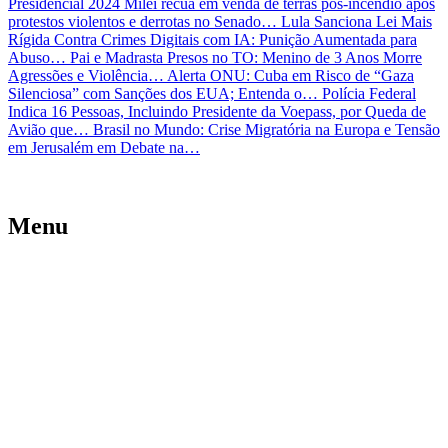
Presidencial 2024
Milei recua em venda de terras pós-incêndio após
protestos violentos e derrotas no Senado…
Lula Sanciona Lei Mais
Rígida Contra Crimes Digitais com IA: Punição Aumentada para
Abuso…
Pai e Madrasta Presos no TO: Menino de 3 Anos Morre
Agressões e Violência…
Alerta ONU: Cuba em Risco de “Gaza
Silenciosa” com Sanções dos EUA; Entenda o…
Polícia Federal
Indica 16 Pessoas, Incluindo Presidente da Voepass, por Queda de
Avião que…
Brasil no Mundo: Crise Migratória na Europa e Tensão
em Jerusalém em Debate na…
Menu