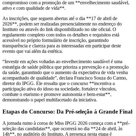
compromisso com a promoção de um **envelhecimento saudável,
ativo e com qualidade de vida**.
As inscrições, que seguem abertas até o dia **17 de abril de
2026**, podem ser realizadas presencialmente no endereço do
Instituto ou através do link disponibilizado no site oficial. O
regulamento completo com todos os detalhes e requisitos está
acessível no próprio formulário de inscrição, garantindo
transparência e clareza para as interessadas em participar deste
evento que vai além da estética.
“Investir em ações voltadas ao envelhecimento saudável é uma
estratégia de saúde pública que prioriza a prevenção e a promoção
da saúde, garantindo que o aumento da expectativa de vida venha
acompanhado de qualidade”, declara Francisco Souza do Carmo,
diretor do IPGG. Ele ressalta que o concurso **incentiva a
participação ativa do idoso na sociedade, fortalece vínculos,
combate o etarismo e promove autonomia e bem-estar**,
demonstrando o papel multifacetado da iniciativa.
Etapas do Concurso: Da Pré-seleção à Grande Final
A jornada rumo à coroa de Miss IPGG 2026 começa com a **pré-
seleção das candidatas**, que ocorrerá no dia **24 de abril, às
14h**, no auditório do Instituto. A presença nesta etapa é