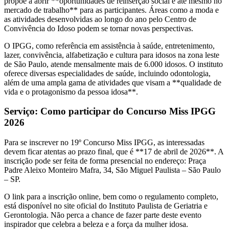
propõe a abrir **oportunidades de reinserção social e até mesmo no
mercado de trabalho** para as participantes. Áreas como a moda e
as atividades desenvolvidas ao longo do ano pelo Centro de
Convivência do Idoso podem se tornar novas perspectivas.
O IPGG, como referência em assistência à saúde, entretenimento,
lazer, convivência, alfabetização e cultura para idosos na zona leste
de São Paulo, atende mensalmente mais de 6.000 idosos. O instituto
oferece diversas especialidades de saúde, incluindo odontologia,
além de uma ampla gama de atividades que visam a **qualidade de
vida e o protagonismo da pessoa idosa**.
Serviço: Como participar do Concurso Miss IPGG
2026
Para se inscrever no 19º Concurso Miss IPGG, as interessadas
devem ficar atentas ao prazo final, que é **17 de abril de 2026**. A
inscrição pode ser feita de forma presencial no endereço: Praça
Padre Aleixo Monteiro Mafra, 34, São Miguel Paulista – São Paulo
– SP.
O link para a inscrição online, bem como o regulamento completo,
está disponível no site oficial do Instituto Paulista de Geriatria e
Gerontologia. Não perca a chance de fazer parte deste evento
inspirador que celebra a beleza e a força da mulher idosa.