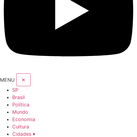
MENU
✕
SP
Brasil
Política
Mundo
Economia
Cultura
Cidades ▾