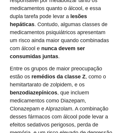
responsável por metabolizar tanto os
medicamentos quanto o álcool, e essa
dupla tarefa pode levar a
lesões
hepáticas
. Contudo, algumas classes de
medicamentos psiquiátricos apresentam
um risco ainda maior quando combinadas
com álcool e
nunca devem ser
consumidas juntas
.
Entre os grupos de maior preocupação
estão os
remédios da classe Z
, como o
hemitartarato de zolpidem, e os
benzodiazepínicos
, que incluem
medicamentos como Diazepam,
Clonazepam e Alprazolam. A combinação
desses fármacos com álcool pode levar a
efeitos sedativos perigosos, perda de
memória, e um risco elevado de depressão