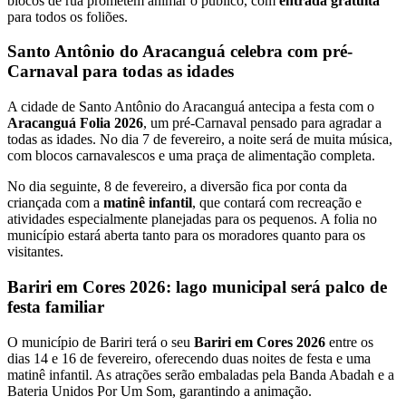
blocos de rua prometem animar o público, com
entrada gratuita
para todos os foliões.
Santo Antônio do Aracanguá celebra com pré-
Carnaval para todas as idades
A cidade de Santo Antônio do Aracanguá antecipa a festa com o
Aracanguá Folia 2026
, um pré-Carnaval pensado para agradar a
todas as idades. No dia 7 de fevereiro, a noite será de muita música,
com blocos carnavalescos e uma praça de alimentação completa.
No dia seguinte, 8 de fevereiro, a diversão fica por conta da
criançada com a
matinê infantil
, que contará com recreação e
atividades especialmente planejadas para os pequenos. A folia no
município estará aberta tanto para os moradores quanto para os
visitantes.
Bariri em Cores 2026: lago municipal será palco de
festa familiar
O município de Bariri terá o seu
Bariri em Cores 2026
entre os
dias 14 e 16 de fevereiro, oferecendo duas noites de festa e uma
matinê infantil. As atrações serão embaladas pela Banda Abadah e a
Bateria Unidos Por Um Som, garantindo a animação.