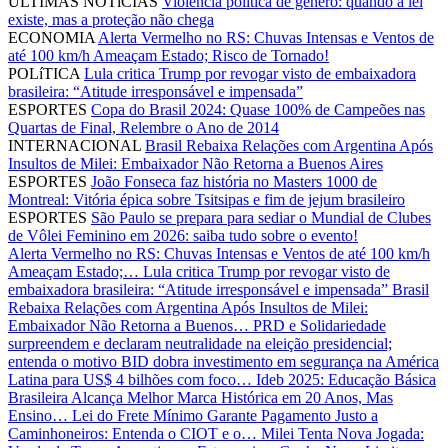
ÚLTIMAS NOTíCIAS
Violência política de gênero: quando a lei
existe, mas a proteção não chega
ECONOMIA
Alerta Vermelho no RS: Chuvas Intensas e Ventos de
até 100 km/h Ameaçam Estado; Risco de Tornado!
POLíTICA
Lula critica Trump por revogar visto de embaixadora
brasileira: “Atitude irresponsável e impensada”
ESPORTES
Copa do Brasil 2024: Quase 100% de Campeões nas
Quartas de Final, Relembre o Ano de 2014
INTERNACIONAL
Brasil Rebaixa Relações com Argentina Após
Insultos de Milei: Embaixador Não Retorna a Buenos Aires
ESPORTES
João Fonseca faz história no Masters 1000 de
Montreal: Vitória épica sobre Tsitsipas e fim de jejum brasileiro
ESPORTES
São Paulo se prepara para sediar o Mundial de Clubes
de Vôlei Feminino em 2026: saiba tudo sobre o evento!
Alerta Vermelho no RS: Chuvas Intensas e Ventos de até 100 km/h
Ameaçam Estado;…
Lula critica Trump por revogar visto de
embaixadora brasileira: “Atitude irresponsável e impensada”
Brasil
Rebaixa Relações com Argentina Após Insultos de Milei:
Embaixador Não Retorna a Buenos…
PRD e Solidariedade
surpreendem e declaram neutralidade na eleição presidencial;
entenda o motivo
BID dobra investimento em segurança na América
Latina para US$ 4 bilhões com foco…
Ideb 2025: Educação Básica
Brasileira Alcança Melhor Marca Histórica em 20 Anos, Mas
Ensino…
Lei do Frete Mínimo Garante Pagamento Justo a
Caminhoneiros: Entenda o CIOT e o…
Milei Tenta Nova Jogada: