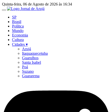
Ir
Quinta-feira, 06 de Agosto de 2026 às 16:34
para
o
SP
conteúdo
Brasil
Política
Mundo
Economia
Cultura
Cidades ▾
Arujá
Itaquaquecetuba
Guarulhos
Santa Isabel
Poá
Suzano
Guararema