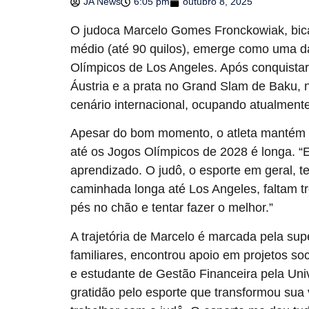
JA News
6:05 pm
outubro 8, 2025
O judoca Marcelo Gomes Fronckowiak, bicam
médio (até 90 quilos), emerge como uma d
Olímpicos de Los Angeles. Após conquista
Áustria e a prata no Grand Slam de Baku, 
cenário internacional, ocupando atualmente
Apesar do bom momento, o atleta mantém o
até os Jogos Olímpicos de 2028 é longa. “E
aprendizado. O judô, o esporte em geral, t
caminhada longa até Los Angeles, faltam tr
pés no chão e tentar fazer o melhor.”
A trajetória de Marcelo é marcada pela su
familiares, encontrou apoio em projetos so
e estudante de Gestão Financeira pela Un
gratidão pelo esporte que transformou sua 