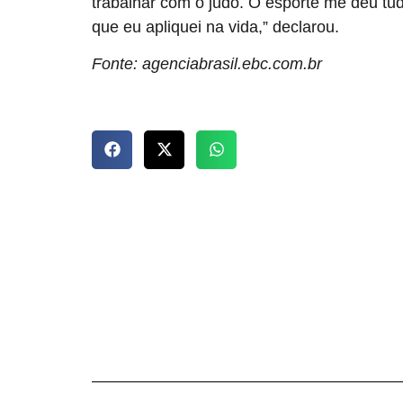
trabalhar com o judô. O esporte me deu tud
que eu apliquei na vida,” declarou.
Fonte: agenciabrasil.ebc.com.br