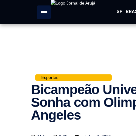
SP
BRA
Esportes
Bicampeão Univer
Sonha com Olimp
Angeles