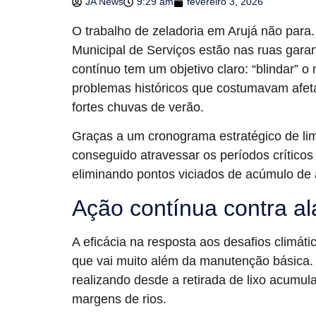
JA News
9:29 am
fevereiro 3, 2026
O trabalho de zeladoria em Arujá não para.
Municipal de Serviços estão nas ruas gara
contínuo tem um objetivo claro: “blindar” 
problemas históricos que costumavam afeta
fortes chuvas de verão.
Graças a um cronograma estratégico de li
conseguido atravessar os períodos crítico
eliminando pontos viciados de acúmulo de
Ação contínua contra a
A eficácia na resposta aos desafios climát
que vai muito além da manutenção básica. 
realizando desde a retirada de lixo acumu
margens de rios.