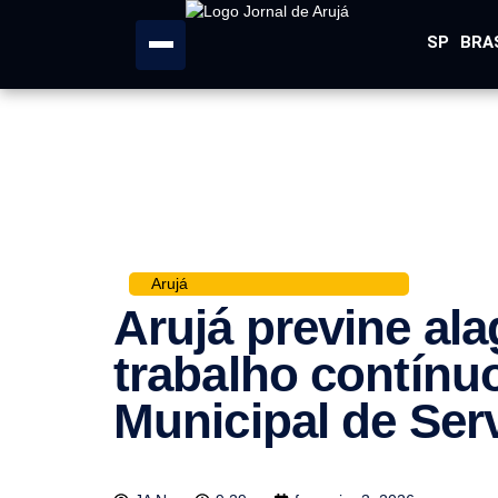
SP
BRA
Arujá
Arujá previne a
trabalho contínuo
Municipal de Ser